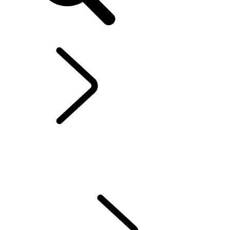
DE
RANGE ROVER SPORT
...
ÜBERBLICK
ÜBERBLICK
GALERIE
MEHR ERFAHREN
MODELLE
OPTIONEN UND ZUBEHÖR
SV
ANGEBOTE