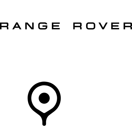
MODELLE
BESITZER
ENTDECKEN
KAUFEN UND FAHREN
Ihr Partner
HÄNDLER