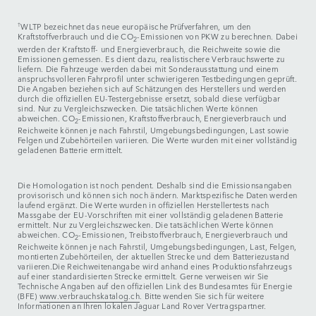
†
WLTP bezeichnet das neue europäische Prüfverfahren, um den
Kraftstoffverbrauch und die CO
-Emissionen von PKW zu berechnen. Dabei
2
werden der Kraftstoff- und Energieverbrauch, die Reichweite sowie die
Emissionen gemessen. Es dient dazu, realistischere Verbrauchswerte zu
liefern. Die Fahrzeuge werden dabei mit Sonderausstattung und einem
anspruchsvolleren Fahrprofil unter schwierigeren Testbedingungen geprüft.
Die Angaben beziehen sich auf Schätzungen des Herstellers und werden
durch die offiziellen EU-Testergebnisse ersetzt, sobald diese verfügbar
sind. Nur zu Vergleichszwecken. Die tatsächlichen Werte können
abweichen. CO
-Emissionen, Kraftstoffverbrauch, Energieverbrauch und
2
Reichweite können je nach Fahrstil, Umgebungsbedingungen, Last sowie
Felgen und Zubehörteilen variieren. Die Werte wurden mit einer vollständig
geladenen Batterie ermittelt.
Die Homologation ist noch pendent. Deshalb sind die Emissionsangaben
provisorisch und können sich noch ändern. Marktspezifische Daten werden
laufend ergänzt. Die Werte wurden in offiziellen Herstellertests nach
Massgabe der EU-Vorschriften mit einer vollständig geladenen Batterie
ermittelt. Nur zu Vergleichszwecken. Die tatsächlichen Werte können
abweichen. CO
-Emissionen, Treibstoffverbrauch, Energieverbrauch und
2
Reichweite können je nach Fahrstil, Umgebungsbedingungen, Last, Felgen,
montierten Zubehörteilen, der aktuellen Strecke und dem Batteriezustand
variieren.Die Reichweitenangabe wird anhand eines Produktionsfahrzeugs
auf einer standardisierten Strecke ermittelt. Gerne verweisen wir Sie
Technische Angaben auf den offiziellen Link des Bundesamtes für Energie
(BFE)
www.verbrauchskatalog.ch
. Bitte wenden Sie sich für weitere
Informationen an Ihren lokalen Jaguar Land Rover Vertragspartner.