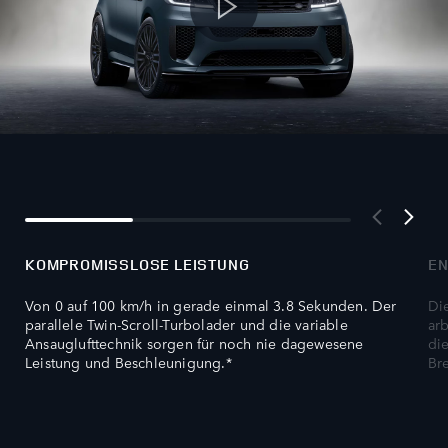
KOMPROMISSLOSE LEISTUNG
EN
Von 0 auf 100 km/h in gerade einmal 3.8 Sekunden. Der
Di
parallele Twin-Scroll-Turbolader und die variable
ar
Ansauglufttechnik sorgen für noch nie dagewesene
di
Leistung und Beschleunigung.*
Br