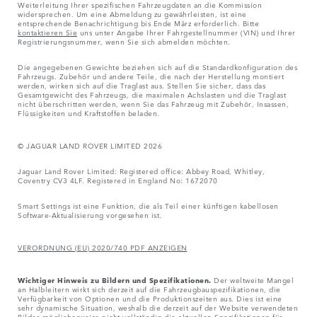
Weiterleitung Ihrer spezifischen Fahrzeugdaten an die Kommission
widersprechen. Um eine Abmeldung zu gewährleisten, ist eine
entsprechende Benachrichtigung bis Ende März erforderlich. Bitte
kontaktieren Sie
uns unter Angabe Ihrer Fahrgestellnummer (VIN) und Ihrer
Registrierungsnummer, wenn Sie sich abmelden möchten.
Die angegebenen Gewichte beziehen sich auf die Standardkonfiguration des
Fahrzeugs. Zubehör und andere Teile, die nach der Herstellung montiert
werden, wirken sich auf die Traglast aus. Stellen Sie sicher, dass das
Gesamtgewicht des Fahrzeugs, die maximalen Achslasten und die Traglast
nicht überschritten werden, wenn Sie das Fahrzeug mit Zubehör, Insassen,
Flüssigkeiten und Kraftstoffen beladen.
© JAGUAR LAND ROVER LIMITED 2026
Jaguar Land Rover Limited: Registered office: Abbey Road, Whitley,
Coventry CV3 4LF. Registered in England No: 1672070
Smart Settings ist eine Funktion, die als Teil einer künftigen kabellosen
Software-Aktualisierung vorgesehen ist.
VERORDNUNG (EU) 2020/740 PDF ANZEIGEN
Wichtiger Hinweis zu Bildern und Spezifikationen.
Der weltweite Mangel
an Halbleitern wirkt sich derzeit auf die Fahrzeugbauspezifikationen, die
Verfügbarkeit von Optionen und die Produktionszeiten aus. Dies ist eine
sehr dynamische Situation, weshalb die derzeit auf der Website verwendeten
Bilder möglicherweise nicht vollständig die aktuellen Spezifikationen für