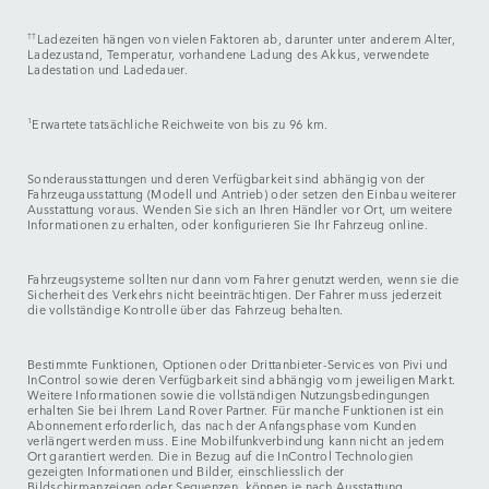
††
Ladezeiten hängen von vielen Faktoren ab, darunter unter anderem Alter,
Ladezustand, Temperatur, vorhandene Ladung des Akkus, verwendete
Ladestation und Ladedauer.
1
Erwartete tatsächliche Reichweite von bis zu 96 km.
Sonderausstattungen und deren Verfügbarkeit sind abhängig von der
Fahrzeugausstattung (Modell und Antrieb) oder setzen den Einbau weiterer
Ausstattung voraus. Wenden Sie sich an Ihren Händler vor Ort, um weitere
Informationen zu erhalten, oder konfigurieren Sie Ihr Fahrzeug online.
Fahrzeugsysteme sollten nur dann vom Fahrer genutzt werden, wenn sie die
Sicherheit des Verkehrs nicht beeinträchtigen. Der Fahrer muss jederzeit
die vollständige Kontrolle über das Fahrzeug behalten.
Bestimmte Funktionen, Optionen oder Drittanbieter-Services von Pivi und
InControl sowie deren Verfügbarkeit sind abhängig vom jeweiligen Markt.
Weitere Informationen sowie die vollständigen Nutzungsbedingungen
erhalten Sie bei Ihrem Land Rover Partner. Für manche Funktionen ist ein
Abonnement erforderlich, das nach der Anfangsphase vom Kunden
verlängert werden muss. Eine Mobilfunkverbindung kann nicht an jedem
Ort garantiert werden. Die in Bezug auf die InControl Technologien
gezeigten Informationen und Bilder, einschliesslich der
Bildschirmanzeigen oder Sequenzen, können je nach Ausstattung,