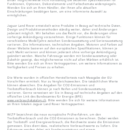
Funktionen, Optionen, Dekorelemente und Farbschemata widerspiegeln.
Wenden Sie sich an Ihren Händler, der Ihnen alle aktuellen
Einschränkungen bestätigen kann, um eine informierte Auswahl zu
ermöglichen.
Jaguar Land Rover entwickelt seine Produkte in Bezug auf technische Daten,
Design und Produktionsmethoden ständig weiter, daher sind Änderungen
jederzeit möglich. Wir behalten uns das Recht vor, die Änderungen ohne
vorherige Ankündigung vorzunehmen. Einige Funktionen können für
verschiedene Modelljahre zwischen Sonderausstattung und Serienausstattung
variieren. Die Informationen, technischen Angaben, Motoren und Farben auf
dieser Website basieren auf den europäischen Spezifikationen, können je
nach Markt variieren und können jederzeit ohne vorherige Ankündigung
geändert werden. Manche Fahrzeuge werden mit Sonderausstattung oder
Zubehör gezeigt, das möglicherweise nicht auf allen Märkten erhältlich ist.
Bitte wenden Sie sich an Ihren Vertragspartner, um weitere Informationen zu
Verfügbarkeit und Preisen zu erhalten.
Die Werte wurden in offiziellen Herstellertests nach Massgabe der EU-
Vorschriften ermittelt. Nur zu Vergleichszwecken. Die tatsächlichen Werte
können abweichen. Die Angaben für CO2-Emissionen und
Treibstoffverbrauch können je nach Reifen und Sonderausstattung
variieren. Gerne verweisen wir Sie in Bezug auf technische Angaben auf den
offiziellen Link des Bundesamtes für Energie (BFE)
www.verbrauchskatalog.ch
. Bitte wenden Sie sich für weitere Informationen
an Ihren lokalen Jaguar Land Rover Vertragspartner.
WLTP bezeichnet das neue europäische Prüfverfahren, um den
Treibstoffverbrauch und die CO2-Emissionen zu berechnen. Dabei werden
der Treibstoff- und Energieverbrauch, die Reichweite sowie die Emissionen
gemessen. Dies dient dazu, realistischere Verbrauchswerte zu liefern. Die
Fahrzeuge werden dabei mit Sonderausstattung und einem