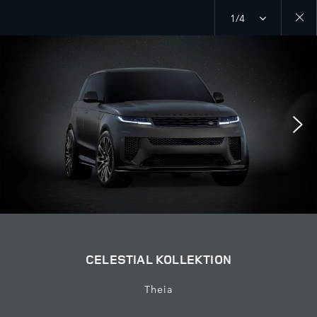
1/4
Close
galler
CELESTIAL KOLLEKTION
Theia