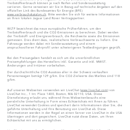
Treibstoffverbrauch können je nach Reifen und Sonderausstattung
variieren. Gerne verweisen wir Sie in Bezug auf technische Angaben auf den
offiziellen Link des Bundesamtes für Energie (BFE)
www.verbrauchskatalog.ch
. Bitte wenden Sie sich für weitere Informationen
an Ihren lokalen Jaguar Land Rover Vertragspartner.
WLTP bezeichnet das neue europäische Prüfverfahren, um den
Treibstoffverbrauch und die CO2-Emissionen zu berechnen. Dabei werden
der Treibstoff- und Energieverbrauch, die Reichweite sowie die Emissionen
gemessen. Dies dient dazu, realistischere Verbrauchswerte zu liefern. Die
Fahrzeuge werden dabei mit Sonderausstattung und einem
anspruchsvolleren Fahrprofil unter schwierigeren Testbedingungen geprüft.
Bei den Preisangaben handelt es sich um die unverbindlichen
Preisempfehlungen des Herstellers inkl. Garantie und inkl. MWST.
Änderungen und Irrtümer vorbehalten.
Der durchschnittliche CO2-Ausstoss aller in der Schweiz verkauften
Personenwagen beträgt 129 g/km. Die CO2-Zielwerte des Marktes sind 118
g/km.
Auf unseren Webseiten verwenden wir LiveChat (
www.livechat.com
) von
LiveChat Inc., 1 Int. Place 1400, Boston, MA 02110, USA. Diese
Dienstleistung erlaubt uns, während Ihres Webseitenbesuchs eine
persönliche Unterhaltung in Form eines Echtzeitchats mit Ihnen zu führen.
LiveChat verwendet Cookies und speichert darin Informationen über Sie, die
geführte Unterhaltung und Ihre Benutzung von LiveChat ab. Diese
Informationen werden in der Regel an einen Server von LiveChat in die USA
übertragen und dort gespeichert. LiveChat nutzt diese Daten, um Ihren
Echtzeitchat mit uns zu ermöglichen.