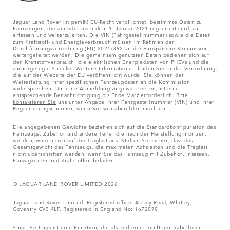
Jaguar Land Rover ist gemäß EU-Recht verpflichtet, bestimmte Daten zu
Fahrzeugen, die am oder nach dem 1. Januar 2021 registriert sind, zu
erfassen und weiterzuleiten. Die VIN (Fahrgestellnummer) sowie die Daten
zum Kraftstoff- und Energieverbrauch müssen im Rahmen der
Durchführungsverordnung (EU) 2021/392 an die Europäische Kommission
weitergeleitet werden. Die gemeinsam genutzten Daten beziehen sich auf
den Kraftstoffverbrauch, die elektrischen Energiedaten von PHEVs und die
zurückgelegte Strecke. Weitere Informationen finden Sie in der Verordnung,
die auf der
Website der EU
veröffentlicht wurde. Sie können der
Weiterleitung Ihrer spezifischen Fahrzeugdaten an die Kommission
widersprechen. Um eine Abmeldung zu gewährleisten, ist eine
entsprechende Benachrichtigung bis Ende März erforderlich. Bitte
kontaktieren Sie
uns unter Angabe Ihrer Fahrgestellnummer (VIN) und Ihrer
Registrierungsnummer, wenn Sie sich abmelden möchten.
Die angegebenen Gewichte beziehen sich auf die Standardkonfiguration des
Fahrzeugs. Zubehör und andere Teile, die nach der Herstellung montiert
werden, wirken sich auf die Traglast aus. Stellen Sie sicher, dass das
Gesamtgewicht des Fahrzeugs, die maximalen Achslasten und die Traglast
nicht überschritten werden, wenn Sie das Fahrzeug mit Zubehör, Insassen,
Flüssigkeiten und Kraftstoffen beladen.
© JAGUAR LAND ROVER LIMITED 2026
Jaguar Land Rover Limited: Registered office: Abbey Road, Whitley,
Coventry CV3 4LF. Registered in England No: 1672070
Smart Settings ist eine Funktion, die als Teil einer künftigen kabellosen