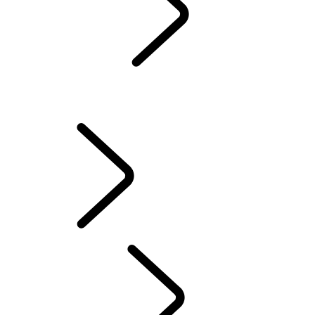
WARTUNG
GARANTIE
INSTANDHALTUNG
Winterreifen
BESITZ VON ELEKTROFAHRZEUGEN
BESITZERBIBLIOTHEK