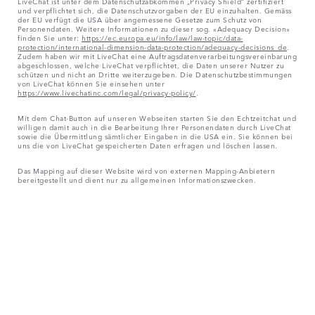
LiveChat ist unter dem Datenschutzabkommen „Privacy Shield“ zertifiziert
und verpflichtet sich, die Datenschutzvorgaben der EU einzuhalten. Gemäss
der EU verfügt die USA über angemessene Gesetze zum Schutz von
Personendaten. Weitere Informationen zu dieser sog. «Adequacy Decision»
finden Sie unter:
https://ec.europa.eu/info/law/law-topic/data-
protection/international-dimension-data-protection/adequacy-decisions_de
.
Zudem haben wir mit LiveChat eine Auftragsdatenverarbeitungsvereinbarung
abgeschlossen, welche LiveChat verpflichtet, die Daten unserer Nutzer zu
schützen und nicht an Dritte weiterzugeben. Die Datenschutzbestimmungen
von LiveChat können Sie einsehen unter
https://www.livechatinc.com/legal/privacy-policy/
.
Mit dem Chat-Button auf unseren Webseiten starten Sie den Echtzeitchat und
willigen damit auch in die Bearbeitung Ihrer Personendaten durch LiveChat
sowie die Übermittlung sämtlicher Eingaben in die USA ein. Sie können bei
uns die von LiveChat gespeicherten Daten erfragen und löschen lassen.
Das Mapping auf dieser Website wird von externen Mapping-Anbietern
bereitgestellt und dient nur zu allgemeinen Informationszwecken.