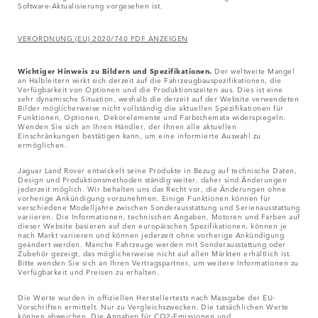
Software-Aktualisierung vorgesehen ist.
VERORDNUNG (EU) 2020/740 PDF ANZEIGEN
Wichtiger Hinweis zu Bildern und Spezifikationen.
Der weltweite Mangel
an Halbleitern wirkt sich derzeit auf die Fahrzeugbauspezifikationen, die
Verfügbarkeit von Optionen und die Produktionszeiten aus. Dies ist eine
sehr dynamische Situation, weshalb die derzeit auf der Website verwendeten
Bilder möglicherweise nicht vollständig die aktuellen Spezifikationen für
Funktionen, Optionen, Dekorelemente und Farbschemata widerspiegeln.
Wenden Sie sich an Ihren Händler, der Ihnen alle aktuellen
Einschränkungen bestätigen kann, um eine informierte Auswahl zu
ermöglichen.
Jaguar Land Rover entwickelt seine Produkte in Bezug auf technische Daten,
Design und Produktionsmethoden ständig weiter, daher sind Änderungen
jederzeit möglich. Wir behalten uns das Recht vor, die Änderungen ohne
vorherige Ankündigung vorzunehmen. Einige Funktionen können für
verschiedene Modelljahre zwischen Sonderausstattung und Serienausstattung
variieren. Die Informationen, technischen Angaben, Motoren und Farben auf
dieser Website basieren auf den europäischen Spezifikationen, können je
nach Markt variieren und können jederzeit ohne vorherige Ankündigung
geändert werden. Manche Fahrzeuge werden mit Sonderausstattung oder
Zubehör gezeigt, das möglicherweise nicht auf allen Märkten erhältlich ist.
Bitte wenden Sie sich an Ihren Vertragspartner, um weitere Informationen zu
Verfügbarkeit und Preisen zu erhalten.
Die Werte wurden in offiziellen Herstellertests nach Massgabe der EU-
Vorschriften ermittelt. Nur zu Vergleichszwecken. Die tatsächlichen Werte
können abweichen. Die Angaben für CO2-Emissionen und