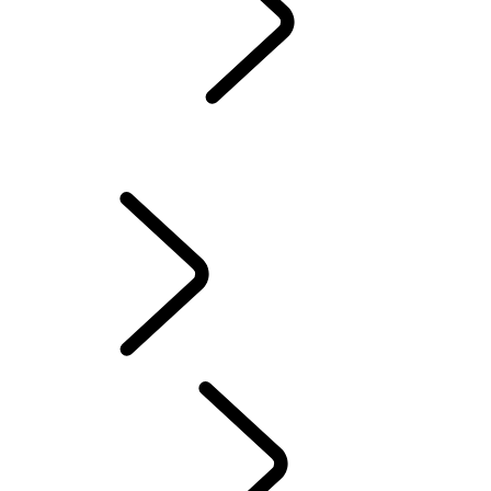
WARTUNG
GARANTIE
INSTANDHALTUNG
Winterreifen
BESITZ VON ELEKTROFAHRZEUGEN
BESITZERBIBLIOTHEK