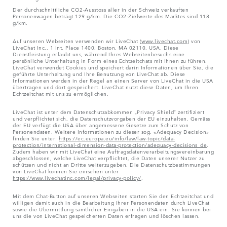
Der durchschnittliche CO2-Ausstoss aller in der Schweiz verkauften
Personenwagen beträgt 129 g/km. Die CO2-Zielwerte des Marktes sind 118
g/km.
Auf unseren Webseiten verwenden wir LiveChat (
www.livechat.com
) von
LiveChat Inc., 1 Int. Place 1400, Boston, MA 02110, USA. Diese
Dienstleistung erlaubt uns, während Ihres Webseitenbesuchs eine
persönliche Unterhaltung in Form eines Echtzeitchats mit Ihnen zu führen.
LiveChat verwendet Cookies und speichert darin Informationen über Sie, die
geführte Unterhaltung und Ihre Benutzung von LiveChat ab. Diese
Informationen werden in der Regel an einen Server von LiveChat in die USA
übertragen und dort gespeichert. LiveChat nutzt diese Daten, um Ihren
Echtzeitchat mit uns zu ermöglichen.
LiveChat ist unter dem Datenschutzabkommen „Privacy Shield“ zertifiziert
und verpflichtet sich, die Datenschutzvorgaben der EU einzuhalten. Gemäss
der EU verfügt die USA über angemessene Gesetze zum Schutz von
Personendaten. Weitere Informationen zu dieser sog. «Adequacy Decision»
finden Sie unter:
https://ec.europa.eu/info/law/law-topic/data-
protection/international-dimension-data-protection/adequacy-decisions_de
.
Zudem haben wir mit LiveChat eine Auftragsdatenverarbeitungsvereinbarung
abgeschlossen, welche LiveChat verpflichtet, die Daten unserer Nutzer zu
schützen und nicht an Dritte weiterzugeben. Die Datenschutzbestimmungen
von LiveChat können Sie einsehen unter
https://www.livechatinc.com/legal/privacy-policy/
.
Mit dem Chat-Button auf unseren Webseiten starten Sie den Echtzeitchat und
willigen damit auch in die Bearbeitung Ihrer Personendaten durch LiveChat
sowie die Übermittlung sämtlicher Eingaben in die USA ein. Sie können bei
uns die von LiveChat gespeicherten Daten erfragen und löschen lassen.