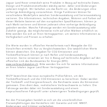
Jaguar Land Rover entwickelt seine Produkte in Bezug auf technische Daten,
Design und Produktionsmethoden ständig weiter, daher sind Änderungen
jederzeit möglich. Wir behalten uns das Recht vor, die Änderungen ohne
vorherige Ankündigung vorzunehmen. Einige Funktionen können für
verschiedene Modelljahre zwischen Sonderausstattung und Serienausstattung
variieren. Die Informationen, technischen Angaben, Motoren und Farben auf
dieser Website basieren auf den europäischen Spezifikationen, können je
nach Markt variieren und können jederzeit ohne vorherige Ankündigung
geändert werden. Manche Fahrzeuge werden mit Sonderausstattung oder
Zubehör gezeigt, das möglicherweise nicht auf allen Märkten erhältlich ist.
Bitte wenden Sie sich an Ihren Vertragspartner, um weitere Informationen zu
Verfügbarkeit und Preisen zu erhalten.
Die Werte wurden in offiziellen Herstellertests nach Massgabe der EU-
Vorschriften ermittelt. Nur zu Vergleichszwecken. Die tatsächlichen Werte
können abweichen. Die Angaben für CO2-Emissionen und
Treibstoffverbrauch können je nach Reifen und Sonderausstattung
variieren. Gerne verweisen wir Sie in Bezug auf technische Angaben auf den
offiziellen Link des Bundesamtes für Energie (BFE)
www.verbrauchskatalog.ch
. Bitte wenden Sie sich für weitere Informationen
an Ihren lokalen Jaguar Land Rover Vertragspartner.
WLTP bezeichnet das neue europäische Prüfverfahren, um den
Treibstoffverbrauch und die CO2-Emissionen zu berechnen. Dabei werden
der Treibstoff- und Energieverbrauch, die Reichweite sowie die Emissionen
gemessen. Dies dient dazu, realistischere Verbrauchswerte zu liefern. Die
Fahrzeuge werden dabei mit Sonderausstattung und einem
anspruchsvolleren Fahrprofil unter schwierigeren Testbedingungen geprüft.
Bei den Preisangaben handelt es sich um die unverbindlichen
Preisempfehlungen des Herstellers inkl. Garantie und inkl. MWST.
Änderungen und Irrtümer vorbehalten.