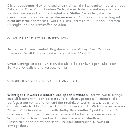
Die angegebenen Gewichte beziehen sich auf die Standardkonfiguration des
Fahrzeugs. Zubehör und andere Teile, die nach der Herstellung montiert
werden, wirken sich auf die Traglast aus. Stellen Sie sicher, dass das
Gesamtgewicht des Fahrzeugs, die maximalen Achslasten und die Traglast
nicht überschritten werden, wenn Sie das Fahrzeug mit Zubehör, Insassen,
Flüssigkeiten und Kraftstoffen beladen.
© JAGUAR LAND ROVER LIMITED 2026
Jaguar Land Rover Limited: Registered office: Abbey Road, Whitley,
Coventry CV3 4LF. Registered in England No: 1672070
Smart Settings ist eine Funktion, die als Teil einer künftigen kabellosen
Software-Aktualisierung vorgesehen ist.
VERORDNUNG (EU) 2020/740 PDF ANZEIGEN
Wichtiger Hinweis zu Bildern und Spezifikationen.
Der weltweite Mangel
an Halbleitern wirkt sich derzeit auf die Fahrzeugbauspezifikationen, die
Verfügbarkeit von Optionen und die Produktionszeiten aus. Dies ist eine
sehr dynamische Situation, weshalb die derzeit auf der Website verwendeten
Bilder möglicherweise nicht vollständig die aktuellen Spezifikationen für
Funktionen, Optionen, Dekorelemente und Farbschemata widerspiegeln.
Wenden Sie sich an Ihren Händler, der Ihnen alle aktuellen
Einschränkungen bestätigen kann, um eine informierte Auswahl zu
ermöglichen.