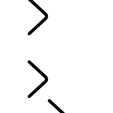
ÜBERBLICK
ÜBERBLICK
IHR FAHRZEUG EINRICHTEN
LADEN IHRES ELEKTROFAHRZEUGS
FAHRMODI VON PLUG-IN-ELECTRIC-HYBRID-FAHRZEUGEN (PHEV)
MAXIMIEREN DER BATTERIELAUFZEIT
IHR LAND ROVER