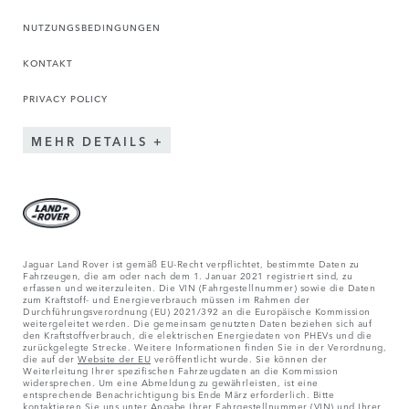
NUTZUNGSBEDINGUNGEN
KONTAKT
PRIVACY POLICY
MEHR DETAILS
Jaguar Land Rover ist gemäß EU-Recht verpflichtet, bestimmte Daten zu
Fahrzeugen, die am oder nach dem 1. Januar 2021 registriert sind, zu
erfassen und weiterzuleiten. Die VIN (Fahrgestellnummer) sowie die Daten
zum Kraftstoff- und Energieverbrauch müssen im Rahmen der
Durchführungsverordnung (EU) 2021/392 an die Europäische Kommission
weitergeleitet werden. Die gemeinsam genutzten Daten beziehen sich auf
den Kraftstoffverbrauch, die elektrischen Energiedaten von PHEVs und die
zurückgelegte Strecke. Weitere Informationen finden Sie in der Verordnung,
die auf der
Website der EU
veröffentlicht wurde. Sie können der
Weiterleitung Ihrer spezifischen Fahrzeugdaten an die Kommission
widersprechen. Um eine Abmeldung zu gewährleisten, ist eine
entsprechende Benachrichtigung bis Ende März erforderlich. Bitte
kontaktieren Sie
uns unter Angabe Ihrer Fahrgestellnummer (VIN) und Ihrer