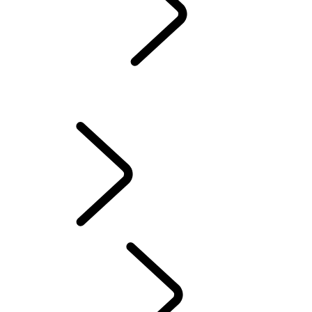
WARTUNG
GARANTIE
INSTANDHALTUNG
Winterreifen
BESITZ VON ELEKTROFAHRZEUGEN
BESITZERBIBLIOTHEK