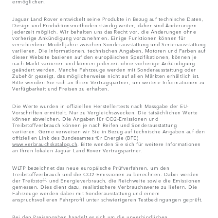
ermöglichen.
Jaguar Land Rover entwickelt seine Produkte in Bezug auf technische Daten,
Design und Produktionsmethoden ständig weiter, daher sind Änderungen
jederzeit möglich. Wir behalten uns das Recht vor, die Änderungen ohne
vorherige Ankündigung vorzunehmen. Einige Funktionen können für
verschiedene Modelljahre zwischen Sonderausstattung und Serienausstattung
variieren. Die Informationen, technischen Angaben, Motoren und Farben auf
dieser Website basieren auf den europäischen Spezifikationen, können je
nach Markt variieren und können jederzeit ohne vorherige Ankündigung
geändert werden. Manche Fahrzeuge werden mit Sonderausstattung oder
Zubehör gezeigt, das möglicherweise nicht auf allen Märkten erhältlich ist.
Bitte wenden Sie sich an Ihren Vertragspartner, um weitere Informationen zu
Verfügbarkeit und Preisen zu erhalten.
Die Werte wurden in offiziellen Herstellertests nach Massgabe der EU-
Vorschriften ermittelt. Nur zu Vergleichszwecken. Die tatsächlichen Werte
können abweichen. Die Angaben für CO2-Emissionen und
Treibstoffverbrauch können je nach Reifen und Sonderausstattung
variieren. Gerne verweisen wir Sie in Bezug auf technische Angaben auf den
offiziellen Link des Bundesamtes für Energie (BFE)
www.verbrauchskatalog.ch
. Bitte wenden Sie sich für weitere Informationen
an Ihren lokalen Jaguar Land Rover Vertragspartner.
WLTP bezeichnet das neue europäische Prüfverfahren, um den
Treibstoffverbrauch und die CO2-Emissionen zu berechnen. Dabei werden
der Treibstoff- und Energieverbrauch, die Reichweite sowie die Emissionen
gemessen. Dies dient dazu, realistischere Verbrauchswerte zu liefern. Die
Fahrzeuge werden dabei mit Sonderausstattung und einem
anspruchsvolleren Fahrprofil unter schwierigeren Testbedingungen geprüft.
Bei den Preisangaben handelt es sich um die unverbindlichen