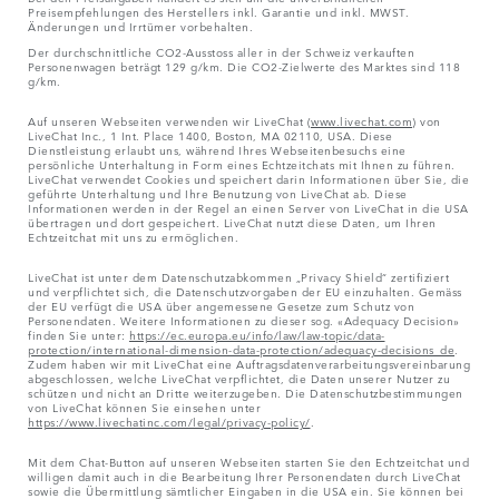
Preisempfehlungen des Herstellers inkl. Garantie und inkl. MWST.
Änderungen und Irrtümer vorbehalten.
Der durchschnittliche CO2-Ausstoss aller in der Schweiz verkauften
Personenwagen beträgt 129 g/km. Die CO2-Zielwerte des Marktes sind 118
g/km.
Auf unseren Webseiten verwenden wir LiveChat (
www.livechat.com
) von
LiveChat Inc., 1 Int. Place 1400, Boston, MA 02110, USA. Diese
Dienstleistung erlaubt uns, während Ihres Webseitenbesuchs eine
persönliche Unterhaltung in Form eines Echtzeitchats mit Ihnen zu führen.
LiveChat verwendet Cookies und speichert darin Informationen über Sie, die
geführte Unterhaltung und Ihre Benutzung von LiveChat ab. Diese
Informationen werden in der Regel an einen Server von LiveChat in die USA
übertragen und dort gespeichert. LiveChat nutzt diese Daten, um Ihren
Echtzeitchat mit uns zu ermöglichen.
LiveChat ist unter dem Datenschutzabkommen „Privacy Shield“ zertifiziert
und verpflichtet sich, die Datenschutzvorgaben der EU einzuhalten. Gemäss
der EU verfügt die USA über angemessene Gesetze zum Schutz von
Personendaten. Weitere Informationen zu dieser sog. «Adequacy Decision»
finden Sie unter:
https://ec.europa.eu/info/law/law-topic/data-
protection/international-dimension-data-protection/adequacy-decisions_de
.
Zudem haben wir mit LiveChat eine Auftragsdatenverarbeitungsvereinbarung
abgeschlossen, welche LiveChat verpflichtet, die Daten unserer Nutzer zu
schützen und nicht an Dritte weiterzugeben. Die Datenschutzbestimmungen
von LiveChat können Sie einsehen unter
https://www.livechatinc.com/legal/privacy-policy/
.
Mit dem Chat-Button auf unseren Webseiten starten Sie den Echtzeitchat und
willigen damit auch in die Bearbeitung Ihrer Personendaten durch LiveChat
sowie die Übermittlung sämtlicher Eingaben in die USA ein. Sie können bei