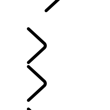
KONTAKT
FAQs
BETRIEBSANLEITUNGEN
INFOTAINMENT EINRICHTEN
German
BESITZ VON ELEKTROFAHRZEUGEN
...