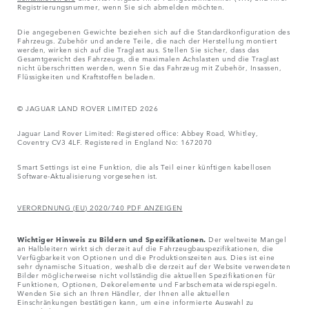
Registrierungsnummer, wenn Sie sich abmelden möchten.
Die angegebenen Gewichte beziehen sich auf die Standardkonfiguration des
Fahrzeugs. Zubehör und andere Teile, die nach der Herstellung montiert
werden, wirken sich auf die Traglast aus. Stellen Sie sicher, dass das
Gesamtgewicht des Fahrzeugs, die maximalen Achslasten und die Traglast
nicht überschritten werden, wenn Sie das Fahrzeug mit Zubehör, Insassen,
Flüssigkeiten und Kraftstoffen beladen.
© JAGUAR LAND ROVER LIMITED 2026
Jaguar Land Rover Limited: Registered office: Abbey Road, Whitley,
Coventry CV3 4LF. Registered in England No: 1672070
Smart Settings ist eine Funktion, die als Teil einer künftigen kabellosen
Software-Aktualisierung vorgesehen ist.
VERORDNUNG (EU) 2020/740 PDF ANZEIGEN
Wichtiger Hinweis zu Bildern und Spezifikationen.
Der weltweite Mangel
an Halbleitern wirkt sich derzeit auf die Fahrzeugbauspezifikationen, die
Verfügbarkeit von Optionen und die Produktionszeiten aus. Dies ist eine
sehr dynamische Situation, weshalb die derzeit auf der Website verwendeten
Bilder möglicherweise nicht vollständig die aktuellen Spezifikationen für
Funktionen, Optionen, Dekorelemente und Farbschemata widerspiegeln.
Wenden Sie sich an Ihren Händler, der Ihnen alle aktuellen
Einschränkungen bestätigen kann, um eine informierte Auswahl zu