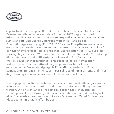
Jaguar Land Rover ist gemäß EU-Recht verpflichtet, bestimmte Daten zu
Fahrzeugen, die am oder nach dem 1. Januar 2021 registriert sind, zu
erfassen und weiterzuleiten. Die VIN (Fahrgestellnummer) sowie die Daten
zum Kraftstoff- und Energieverbrauch müssen im Rahmen der
Durchführungsverordnung (EU) 2021/392 an die Europäische Kommission
weitergeleitet werden. Die gemeinsam genutzten Daten beziehen sich auf
den Kraftstoffverbrauch, die elektrischen Energiedaten von PHEVs und die
zurückgelegte Strecke. Weitere Informationen finden Sie in der Verordnung,
die auf der
Website der EU
veröffentlicht wurde. Sie können der
Weiterleitung Ihrer spezifischen Fahrzeugdaten an die Kommission
widersprechen. Um eine Abmeldung zu gewährleisten, ist eine
entsprechende Benachrichtigung bis Ende März erforderlich. Bitte
kontaktieren Sie
uns unter Angabe Ihrer Fahrgestellnummer (VIN) und Ihrer
Registrierungsnummer, wenn Sie sich abmelden möchten.
Die angegebenen Gewichte beziehen sich auf die Standardkonfiguration des
Fahrzeugs. Zubehör und andere Teile, die nach der Herstellung montiert
werden, wirken sich auf die Traglast aus. Stellen Sie sicher, dass das
Gesamtgewicht des Fahrzeugs, die maximalen Achslasten und die Traglast
nicht überschritten werden, wenn Sie das Fahrzeug mit Zubehör, Insassen,
Flüssigkeiten und Kraftstoffen beladen.
© JAGUAR LAND ROVER LIMITED 2026