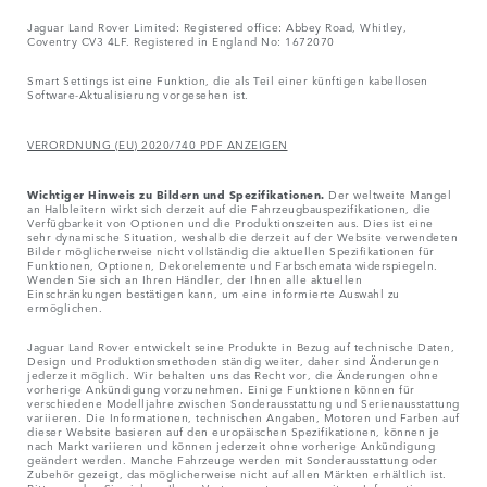
Jaguar Land Rover Limited: Registered office: Abbey Road, Whitley,
Coventry CV3 4LF. Registered in England No: 1672070
Smart Settings ist eine Funktion, die als Teil einer künftigen kabellosen
Software-Aktualisierung vorgesehen ist.
VERORDNUNG (EU) 2020/740 PDF ANZEIGEN
Wichtiger Hinweis zu Bildern und Spezifikationen.
Der weltweite Mangel
an Halbleitern wirkt sich derzeit auf die Fahrzeugbauspezifikationen, die
Verfügbarkeit von Optionen und die Produktionszeiten aus. Dies ist eine
sehr dynamische Situation, weshalb die derzeit auf der Website verwendeten
Bilder möglicherweise nicht vollständig die aktuellen Spezifikationen für
Funktionen, Optionen, Dekorelemente und Farbschemata widerspiegeln.
Wenden Sie sich an Ihren Händler, der Ihnen alle aktuellen
Einschränkungen bestätigen kann, um eine informierte Auswahl zu
ermöglichen.
Jaguar Land Rover entwickelt seine Produkte in Bezug auf technische Daten,
Design und Produktionsmethoden ständig weiter, daher sind Änderungen
jederzeit möglich. Wir behalten uns das Recht vor, die Änderungen ohne
vorherige Ankündigung vorzunehmen. Einige Funktionen können für
verschiedene Modelljahre zwischen Sonderausstattung und Serienausstattung
variieren. Die Informationen, technischen Angaben, Motoren und Farben auf
dieser Website basieren auf den europäischen Spezifikationen, können je
nach Markt variieren und können jederzeit ohne vorherige Ankündigung
geändert werden. Manche Fahrzeuge werden mit Sonderausstattung oder
Zubehör gezeigt, das möglicherweise nicht auf allen Märkten erhältlich ist.