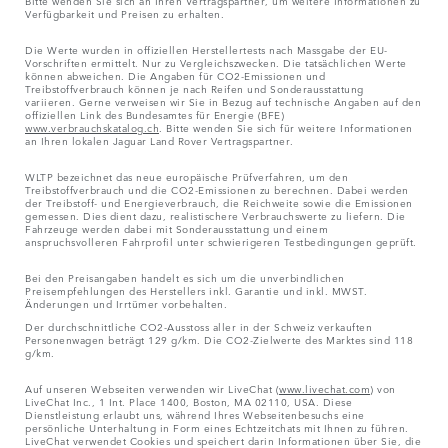
Bitte wenden Sie sich an Ihren Vertragspartner, um weitere Informationen zu
Verfügbarkeit und Preisen zu erhalten.
Die Werte wurden in offiziellen Herstellertests nach Massgabe der EU-
Vorschriften ermittelt. Nur zu Vergleichszwecken. Die tatsächlichen Werte
können abweichen. Die Angaben für CO2-Emissionen und
Treibstoffverbrauch können je nach Reifen und Sonderausstattung
variieren. Gerne verweisen wir Sie in Bezug auf technische Angaben auf den
offiziellen Link des Bundesamtes für Energie (BFE)
www.verbrauchskatalog.ch
. Bitte wenden Sie sich für weitere Informationen
an Ihren lokalen Jaguar Land Rover Vertragspartner.
WLTP bezeichnet das neue europäische Prüfverfahren, um den
Treibstoffverbrauch und die CO2-Emissionen zu berechnen. Dabei werden
der Treibstoff- und Energieverbrauch, die Reichweite sowie die Emissionen
gemessen. Dies dient dazu, realistischere Verbrauchswerte zu liefern. Die
Fahrzeuge werden dabei mit Sonderausstattung und einem
anspruchsvolleren Fahrprofil unter schwierigeren Testbedingungen geprüft.
Bei den Preisangaben handelt es sich um die unverbindlichen
Preisempfehlungen des Herstellers inkl. Garantie und inkl. MWST.
Änderungen und Irrtümer vorbehalten.
Der durchschnittliche CO2-Ausstoss aller in der Schweiz verkauften
Personenwagen beträgt 129 g/km. Die CO2-Zielwerte des Marktes sind 118
g/km.
Auf unseren Webseiten verwenden wir LiveChat (
www.livechat.com
) von
LiveChat Inc., 1 Int. Place 1400, Boston, MA 02110, USA. Diese
Dienstleistung erlaubt uns, während Ihres Webseitenbesuchs eine
persönliche Unterhaltung in Form eines Echtzeitchats mit Ihnen zu führen.
LiveChat verwendet Cookies und speichert darin Informationen über Sie, die