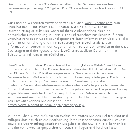
Der durchschnittliche CO2-Ausstoss aller in der Schweiz verkauften
Personenwagen beträgt 129 g/km. Die CO2-Zielwerte des Marktes sind 118
g/km.
Auf unseren Webseiten verwenden wir LiveChat (
www.livechat.com
) von
LiveChat Inc., 1 Int. Place 1400, Boston, MA 02110, USA. Diese
Dienstleistung erlaubt uns, während Ihres Webseitenbesuchs eine
persönliche Unterhaltung in Form eines Echtzeitchats mit Ihnen zu führen.
LiveChat verwendet Cookies und speichert darin Informationen über Sie, die
geführte Unterhaltung und Ihre Benutzung von LiveChat ab. Diese
Informationen werden in der Regel an einen Server von LiveChat in die USA
übertragen und dort gespeichert. LiveChat nutzt diese Daten, um Ihren
Echtzeitchat mit uns zu ermöglichen.
LiveChat ist unter dem Datenschutzabkommen „Privacy Shield“ zertifiziert
und verpflichtet sich, die Datenschutzvorgaben der EU einzuhalten. Gemäss
der EU verfügt die USA über angemessene Gesetze zum Schutz von
Personendaten. Weitere Informationen zu dieser sog. «Adequacy Decision»
finden Sie unter:
https://ec.europa.eu/info/law/law-topic/data-
protection/international-dimension-data-protection/adequacy-decisions_de
.
Zudem haben wir mit LiveChat eine Auftragsdatenverarbeitungsvereinbarung
abgeschlossen, welche LiveChat verpflichtet, die Daten unserer Nutzer zu
schützen und nicht an Dritte weiterzugeben. Die Datenschutzbestimmungen
von LiveChat können Sie einsehen unter
https://www.livechatinc.com/legal/privacy-policy/
.
Mit dem Chat-Button auf unseren Webseiten starten Sie den Echtzeitchat und
willigen damit auch in die Bearbeitung Ihrer Personendaten durch LiveChat
sowie die Übermittlung sämtlicher Eingaben in die USA ein. Sie können bei
uns die von LiveChat gespeicherten Daten erfragen und löschen lassen.