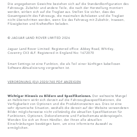
Die angegebenen Gewichte beziehen sich auf die Standardkonfiguration des
Fahrzeugs. Zubehör und andere Teile, die nach der Herstellung montiert
werden, wirken sich auf die Traglast aus. Stellen Sie sicher, dass das
Gesamtgewicht des Fahrzeugs, die maximalen Achslasten und die Traglast
nicht überschritten werden, wenn Sie das Fahrzeug mit Zubehör, Insassen,
Flüssigkeiten und Kraftstoffen beladen.
© JAGUAR LAND ROVER LIMITED 2026
Jaguar Land Rover Limited: Registered office: Abbey Road, Whitley,
Coventry CV3 4LF. Registered in England No: 1672070
Smart Settings ist eine Funktion, die als Teil einer künftigen kabellosen
Software-Aktualisierung vorgesehen ist.
VERORDNUNG (EU) 2020/740 PDF ANZEIGEN
Wichtiger Hinweis zu Bildern und Spezifikationen.
Der weltweite Mangel
an Halbleitern wirkt sich derzeit auf die Fahrzeugbauspezifikationen, die
Verfügbarkeit von Optionen und die Produktionszeiten aus. Dies ist eine
sehr dynamische Situation, weshalb die derzeit auf der Website verwendeten
Bilder möglicherweise nicht vollständig die aktuellen Spezifikationen für
Funktionen, Optionen, Dekorelemente und Farbschemata widerspiegeln.
Wenden Sie sich an Ihren Händler, der Ihnen alle aktuellen
Einschränkungen bestätigen kann, um eine informierte Auswahl zu
ermöglichen.