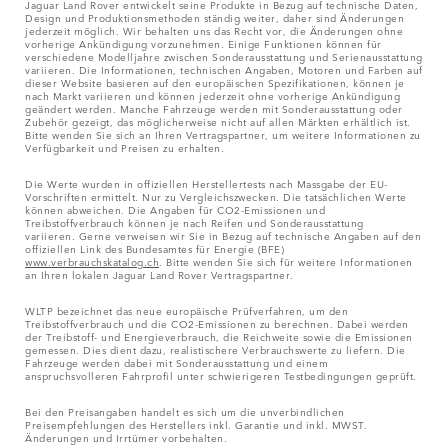
Jaguar Land Rover entwickelt seine Produkte in Bezug auf technische Daten,
Design und Produktionsmethoden ständig weiter, daher sind Änderungen
jederzeit möglich. Wir behalten uns das Recht vor, die Änderungen ohne
vorherige Ankündigung vorzunehmen. Einige Funktionen können für
verschiedene Modelljahre zwischen Sonderausstattung und Serienausstattung
variieren. Die Informationen, technischen Angaben, Motoren und Farben auf
dieser Website basieren auf den europäischen Spezifikationen, können je
nach Markt variieren und können jederzeit ohne vorherige Ankündigung
geändert werden. Manche Fahrzeuge werden mit Sonderausstattung oder
Zubehör gezeigt, das möglicherweise nicht auf allen Märkten erhältlich ist.
Bitte wenden Sie sich an Ihren Vertragspartner, um weitere Informationen zu
Verfügbarkeit und Preisen zu erhalten.
Die Werte wurden in offiziellen Herstellertests nach Massgabe der EU-
Vorschriften ermittelt. Nur zu Vergleichszwecken. Die tatsächlichen Werte
können abweichen. Die Angaben für CO2-Emissionen und
Treibstoffverbrauch können je nach Reifen und Sonderausstattung
variieren. Gerne verweisen wir Sie in Bezug auf technische Angaben auf den
offiziellen Link des Bundesamtes für Energie (BFE)
www.verbrauchskatalog.ch
. Bitte wenden Sie sich für weitere Informationen
an Ihren lokalen Jaguar Land Rover Vertragspartner.
WLTP bezeichnet das neue europäische Prüfverfahren, um den
Treibstoffverbrauch und die CO2-Emissionen zu berechnen. Dabei werden
der Treibstoff- und Energieverbrauch, die Reichweite sowie die Emissionen
gemessen. Dies dient dazu, realistischere Verbrauchswerte zu liefern. Die
Fahrzeuge werden dabei mit Sonderausstattung und einem
anspruchsvolleren Fahrprofil unter schwierigeren Testbedingungen geprüft.
Bei den Preisangaben handelt es sich um die unverbindlichen
Preisempfehlungen des Herstellers inkl. Garantie und inkl. MWST.
Änderungen und Irrtümer vorbehalten.