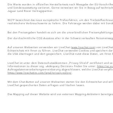
Die Werte wurden in offiziellen Herstellertests nach Massgabe der EU-Vorschrif
und Sonderausstattung variieren. Gerne verweisen wir Sie in Bezug auf technisc
Jaguar Land Rover Vertragspartner.
WLTP bezeichnet das neue europäische Prüfverfahren, um den Treibstoffverbrau
realistischere Verbrauchswerte zu liefern. Die Fahrzeuge werden dabei mit Sond
Bei den Preisangaben handelt es sich um die unverbindlichen Preisempfehlungen
Der durchschnittliche CO2-Ausstoss aller in der Schweiz verkauften Personenwa
Auf unseren Webseiten verwenden wir LiveChat (
www.livechat.com
) von LiveCha
Echtzeitchats mit Ihnen zu führen. LiveChat verwendet Cookies und speichert da
die USA übertragen und dort gespeichert. LiveChat nutzt diese Daten, um Ihren 
LiveChat ist unter dem Datenschutzabkommen „Privacy Shield“ zertifiziert und 
Informationen zu dieser sog. «Adequacy Decision» finden Sie unter:
https://ec.e
Auftragsdatenverarbeitungsvereinbarung abgeschlossen, welche LiveChat verpfli
https://www.livechatinc.com/legal/privacy-policy/
.
Mit dem Chat-Button auf unseren Webseiten starten Sie den Echtzeitchat und wil
LiveChat gespeicherten Daten erfragen und löschen lassen.
Das Mapping auf dieser Website wird von externen Mapping-Anbietern bereitgest