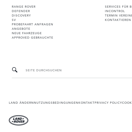
RANGE ROVER
SERVICES FÜR B
DEFENDER
INCONTROL
DISCOVERY
TERMIN VEREIN
SV
KONTAKTIEREN 
PROBEFAHRT ANFRAGEN
ANGEBOTE
NEUE FAHRZEUGE
APPROVED GEBRAUCHTE
SEITE DURCHSUCHEN
LAND ÄNDERN
NUTZUNGSBEDINGUNGEN
KONTAKT
PRIVACY POLICY
COOK