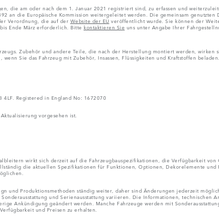
n, die am oder nach dem 1. Januar 2021 registriert sind, zu erfassen und weiterzulei
an die Europäische Kommission weitergeleitet werden. Die gemeinsam genutzten Date
der Verordnung, die auf der
Website der EU
veröffentlicht wurde. Sie können der Weit
is Ende März erforderlich. Bitte
kontaktieren Sie
uns unter Angabe Ihrer Fahrgestell
eugs. Zubehör und andere Teile, die nach der Herstellung montiert werden, wirken sich
, wenn Sie das Fahrzeug mit Zubehör, Insassen, Flüssigkeiten und Kraftstoffen beladen
V3 4LF. Registered in England No: 1672070
-Aktualisierung vorgesehen ist.
bleitern wirkt sich derzeit auf die Fahrzeugbauspezifikationen, die Verfügbarkeit von 
llständig die aktuellen Spezifikationen für Funktionen, Optionen, Dekorelemente und
öglichen.
esign und Produktionsmethoden ständig weiter, daher sind Änderungen jederzeit mögli
Sonderausstattung und Serienausstattung variieren. Die Informationen, technischen 
herige Ankündigung geändert werden. Manche Fahrzeuge werden mit Sonderausstattung 
 Verfügbarkeit und Preisen zu erhalten.