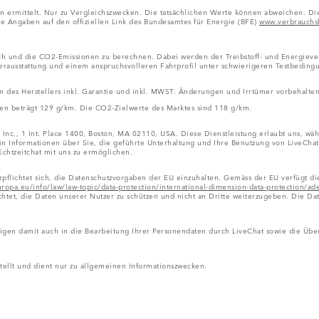
ten ermittelt. Nur zu Vergleichszwecken. Die tatsächlichen Werte können abweichen. 
he Angaben auf den offiziellen Link des Bundesamtes für Energie (BFE)
www.verbrauchsk
ch und die CO2-Emissionen zu berechnen. Dabei werden der Treibstoff- und Energiever
erausstattung und einem anspruchsvolleren Fahrprofil unter schwierigeren Testbeding
 des Herstellers inkl. Garantie und inkl. MWST. Änderungen und Irrtümer vorbehalten
gen beträgt 129 g/km. Die CO2-Zielwerte des Marktes sind 118 g/km.
t Inc., 1 Int. Place 1400, Boston, MA 02110, USA. Diese Dienstleistung erlaubt uns, w
rin Informationen über Sie, die geführte Unterhaltung und Ihre Benutzung von LiveCha
Echtzeitchat mit uns zu ermöglichen.
verpflichtet sich, die Datenschutzvorgaben der EU einzuhalten. Gemäss der EU verfüg
uropa.eu/info/law/law-topic/data-protection/international-dimension-data-protection/a
chtet, die Daten unserer Nutzer zu schützen und nicht an Dritte weiterzugeben. Die 
ligen damit auch in die Bearbeitung Ihrer Personendaten durch LiveChat sowie die Übe
ellt und dient nur zu allgemeinen Informationszwecken.