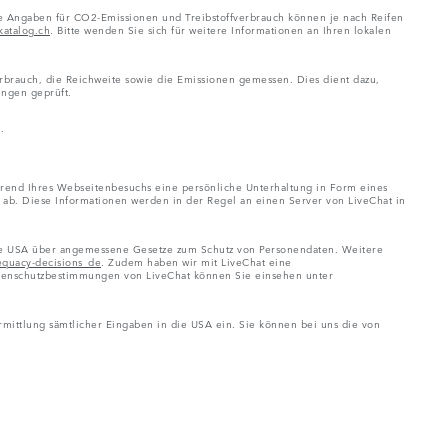
Die Angaben für CO2-Emissionen und Treibstoffverbrauch können je nach Reifen
atalog.ch
. Bitte wenden Sie sich für weitere Informationen an Ihren lokalen
brauch, die Reichweite sowie die Emissionen gemessen. Dies dient dazu,
ungen geprüft.
.
ährend Ihres Webseitenbesuchs eine persönliche Unterhaltung in Form eines
t ab. Diese Informationen werden in der Regel an einen Server von LiveChat in
t die USA über angemessene Gesetze zum Schutz von Personendaten. Weitere
dequacy-decisions_de
. Zudem haben wir mit LiveChat eine
Datenschutzbestimmungen von LiveChat können Sie einsehen unter
rmittlung sämtlicher Eingaben in die USA ein. Sie können bei uns die von