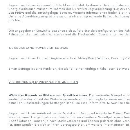
Jaguar Land Rover ist gemäß EU-Recht verpflichtet, bestimmte Daten zu Fahrzeuge
Energieverbrauch müssen im Rahmen der Durchführungsverordnung (EU) 2021/392 
von PHEVs und die zurückgelegte Strecke. Weitere Informationen finden Sie in 
Um eine Abmeldung zu gewährleisten, ist eine entsprechende Benachrichtigung b
möchten.
Die angegebenen Gewichte beziehen sich auf die Standardkonfiguration des Fahrz
Fahrzeugs, die maximalen Achslasten und die Traglast nicht überschritten werden
© JAGUAR LAND ROVER LIMITED 2026
Jaguar Land Rover Limited: Registered office: Abbey Road, Whitley, Coventry C
Smart Settings ist eine Funktion, die als Teil einer künftigen kabellosen Software
VERORDNUNG (EU) 2020/740 PDF ANZEIGEN
Wichtiger Hinweis zu Bildern und Spezifikationen.
Der weltweite Mangel an Hal
weshalb die derzeit auf der Website verwendeten Bilder möglicherweise nicht vo
aktuellen Einschränkungen bestätigen kann, um eine informierte Auswahl zu erm
Jaguar Land Rover entwickelt seine Produkte in Bezug auf technische Daten, D
vorzunehmen. Einige Funktionen können für verschiedene Modelljahre zwischen 
Spezifikationen, können je nach Markt variieren und können jederzeit ohne vor
ist. Bitte wenden Sie sich an Ihren Vertragspartner, um weitere Informationen zu