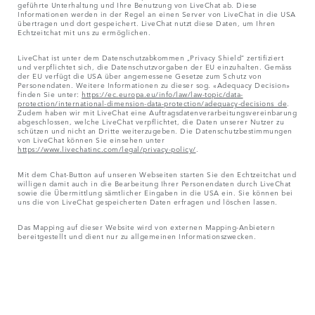
geführte Unterhaltung und Ihre Benutzung von LiveChat ab. Diese
Informationen werden in der Regel an einen Server von LiveChat in die USA
übertragen und dort gespeichert. LiveChat nutzt diese Daten, um Ihren
Echtzeitchat mit uns zu ermöglichen.
LiveChat ist unter dem Datenschutzabkommen „Privacy Shield“ zertifiziert
und verpflichtet sich, die Datenschutzvorgaben der EU einzuhalten. Gemäss
der EU verfügt die USA über angemessene Gesetze zum Schutz von
Personendaten. Weitere Informationen zu dieser sog. «Adequacy Decision»
finden Sie unter:
https://ec.europa.eu/info/law/law-topic/data-
protection/international-dimension-data-protection/adequacy-decisions_de
.
Zudem haben wir mit LiveChat eine Auftragsdatenverarbeitungsvereinbarung
abgeschlossen, welche LiveChat verpflichtet, die Daten unserer Nutzer zu
schützen und nicht an Dritte weiterzugeben. Die Datenschutzbestimmungen
von LiveChat können Sie einsehen unter
https://www.livechatinc.com/legal/privacy-policy/
.
Mit dem Chat-Button auf unseren Webseiten starten Sie den Echtzeitchat und
willigen damit auch in die Bearbeitung Ihrer Personendaten durch LiveChat
sowie die Übermittlung sämtlicher Eingaben in die USA ein. Sie können bei
uns die von LiveChat gespeicherten Daten erfragen und löschen lassen.
Das Mapping auf dieser Website wird von externen Mapping-Anbietern
bereitgestellt und dient nur zu allgemeinen Informationszwecken.