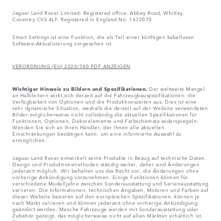
Jaguar Land Rover Limited: Registered office: Abbey Road, Whitley,
Coventry CV3 4LF. Registered in England No: 1672070
Smart Settings ist eine Funktion, die als Teil einer künftigen kabellosen
Software-Aktualisierung vorgesehen ist.
VERORDNUNG (EU) 2020/740 PDF ANZEIGEN
Wichtiger Hinweis zu Bildern und Spezifikationen.
Der weltweite Mangel
an Halbleitern wirkt sich derzeit auf die Fahrzeugbauspezifikationen, die
Verfügbarkeit von Optionen und die Produktionszeiten aus. Dies ist eine
sehr dynamische Situation, weshalb die derzeit auf der Website verwendeten
Bilder möglicherweise nicht vollständig die aktuellen Spezifikationen für
Funktionen, Optionen, Dekorelemente und Farbschemata widerspiegeln.
Wenden Sie sich an Ihren Händler, der Ihnen alle aktuellen
Einschränkungen bestätigen kann, um eine informierte Auswahl zu
ermöglichen.
Jaguar Land Rover entwickelt seine Produkte in Bezug auf technische Daten,
Design und Produktionsmethoden ständig weiter, daher sind Änderungen
jederzeit möglich. Wir behalten uns das Recht vor, die Änderungen ohne
vorherige Ankündigung vorzunehmen. Einige Funktionen können für
verschiedene Modelljahre zwischen Sonderausstattung und Serienausstattung
variieren. Die Informationen, technischen Angaben, Motoren und Farben auf
dieser Website basieren auf den europäischen Spezifikationen, können je
nach Markt variieren und können jederzeit ohne vorherige Ankündigung
geändert werden. Manche Fahrzeuge werden mit Sonderausstattung oder
Zubehör gezeigt, das möglicherweise nicht auf allen Märkten erhältlich ist.