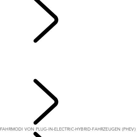
FAHRMODI VON
PLUG-IN-ELECTRIC-HYBRID-FAHRZEUGEN (PHEV)
ÜBERBLICK
IHR FAHRZEUG EINRICHTEN
LADEN IHRES ELEKTROFAHRZEUGS
FAHRMODI VON PLUG-IN-ELECTRIC-HYBRID-FAHRZEUGEN (PHEV)
MAXIMIEREN DER BATTERIELAUFZEIT
IHR LAND ROVER
FAHRMODI VON PLUG-IN-ELECTRIC-HYBRID-FAHRZEUGEN (PHEV)