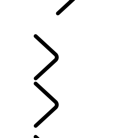
KONTAKT
FAQs
BETRIEBSANLEITUNGEN
INFOTAINMENT EINRICHTEN
German
BESITZ VON ELEKTROFAHRZEUGEN
...