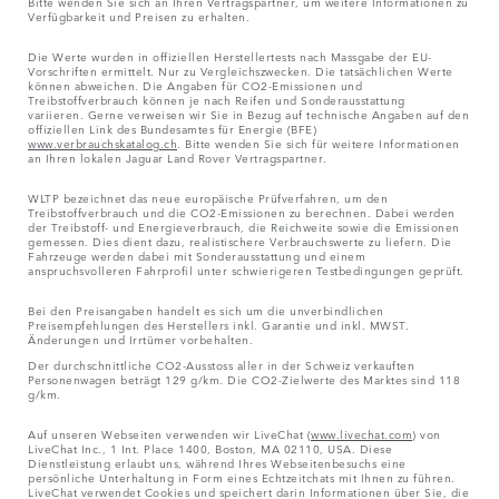
Bitte wenden Sie sich an Ihren Vertragspartner, um weitere Informationen zu
Verfügbarkeit und Preisen zu erhalten.
Die Werte wurden in offiziellen Herstellertests nach Massgabe der EU-
Vorschriften ermittelt. Nur zu Vergleichszwecken. Die tatsächlichen Werte
können abweichen. Die Angaben für CO2-Emissionen und
Treibstoffverbrauch können je nach Reifen und Sonderausstattung
variieren. Gerne verweisen wir Sie in Bezug auf technische Angaben auf den
offiziellen Link des Bundesamtes für Energie (BFE)
www.verbrauchskatalog.ch
. Bitte wenden Sie sich für weitere Informationen
an Ihren lokalen Jaguar Land Rover Vertragspartner.
WLTP bezeichnet das neue europäische Prüfverfahren, um den
Treibstoffverbrauch und die CO2-Emissionen zu berechnen. Dabei werden
der Treibstoff- und Energieverbrauch, die Reichweite sowie die Emissionen
gemessen. Dies dient dazu, realistischere Verbrauchswerte zu liefern. Die
Fahrzeuge werden dabei mit Sonderausstattung und einem
anspruchsvolleren Fahrprofil unter schwierigeren Testbedingungen geprüft.
Bei den Preisangaben handelt es sich um die unverbindlichen
Preisempfehlungen des Herstellers inkl. Garantie und inkl. MWST.
Änderungen und Irrtümer vorbehalten.
Der durchschnittliche CO2-Ausstoss aller in der Schweiz verkauften
Personenwagen beträgt 129 g/km. Die CO2-Zielwerte des Marktes sind 118
g/km.
Auf unseren Webseiten verwenden wir LiveChat (
www.livechat.com
) von
LiveChat Inc., 1 Int. Place 1400, Boston, MA 02110, USA. Diese
Dienstleistung erlaubt uns, während Ihres Webseitenbesuchs eine
persönliche Unterhaltung in Form eines Echtzeitchats mit Ihnen zu führen.
LiveChat verwendet Cookies und speichert darin Informationen über Sie, die