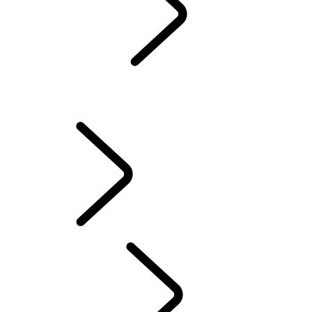
WARTUNG
GARANTIE
INSTANDHALTUNG
Winterreifen
BESITZ VON ELEKTROFAHRZEUGEN
BESITZERBIBLIOTHEK