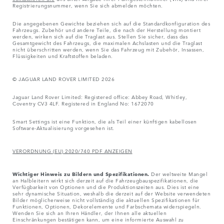
Registrierungsnummer, wenn Sie sich abmelden möchten.
Die angegebenen Gewichte beziehen sich auf die Standardkonfiguration des
Fahrzeugs. Zubehör und andere Teile, die nach der Herstellung montiert
werden, wirken sich auf die Traglast aus. Stellen Sie sicher, dass das
Gesamtgewicht des Fahrzeugs, die maximalen Achslasten und die Traglast
nicht überschritten werden, wenn Sie das Fahrzeug mit Zubehör, Insassen,
Flüssigkeiten und Kraftstoffen beladen.
© JAGUAR LAND ROVER LIMITED 2026
Jaguar Land Rover Limited: Registered office: Abbey Road, Whitley,
Coventry CV3 4LF. Registered in England No: 1672070
Smart Settings ist eine Funktion, die als Teil einer künftigen kabellosen
Software-Aktualisierung vorgesehen ist.
VERORDNUNG (EU) 2020/740 PDF ANZEIGEN
Wichtiger Hinweis zu Bildern und Spezifikationen.
Der weltweite Mangel
an Halbleitern wirkt sich derzeit auf die Fahrzeugbauspezifikationen, die
Verfügbarkeit von Optionen und die Produktionszeiten aus. Dies ist eine
sehr dynamische Situation, weshalb die derzeit auf der Website verwendeten
Bilder möglicherweise nicht vollständig die aktuellen Spezifikationen für
Funktionen, Optionen, Dekorelemente und Farbschemata widerspiegeln.
Wenden Sie sich an Ihren Händler, der Ihnen alle aktuellen
Einschränkungen bestätigen kann, um eine informierte Auswahl zu