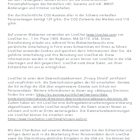
Preisempfehlungen des Herstellers inkl. Garantie und inkl. MWST.
Änderungen und Irrtümer vorbehalten.
Der durchschnittliche CO2-Ausstoss aller in der Schweiz verkauften
Personenwagen beträgt 129 g/km. Die CO2-Zielwerte des Marktes sind 118
g/km.
Auf unseren Webseiten verwenden wir LiveChat (
www.livechat.com
) von
LiveChat Inc., 1 Int. Place 1400, Boston, MA 02110, USA. Diese
Dienstleistung erlaubt uns, während Ihres Webseitenbesuchs eine
persönliche Unterhaltung in Form eines Echtzeitchats mit Ihnen zu führen.
LiveChat verwendet Cookies und speichert darin Informationen über Sie, die
geführte Unterhaltung und Ihre Benutzung von LiveChat ab. Diese
Informationen werden in der Regel an einen Server von LiveChat in die USA
übertragen und dort gespeichert. LiveChat nutzt diese Daten, um Ihren
Echtzeitchat mit uns zu ermöglichen.
LiveChat ist unter dem Datenschutzabkommen „Privacy Shield“ zertifiziert
und verpflichtet sich, die Datenschutzvorgaben der EU einzuhalten. Gemäss
der EU verfügt die USA über angemessene Gesetze zum Schutz von
Personendaten. Weitere Informationen zu dieser sog. «Adequacy Decision»
finden Sie unter:
https://ec.europa.eu/info/law/law-topic/data-
protection/international-dimension-data-protection/adequacy-decisions_de
.
Zudem haben wir mit LiveChat eine Auftragsdatenverarbeitungsvereinbarung
abgeschlossen, welche LiveChat verpflichtet, die Daten unserer Nutzer zu
schützen und nicht an Dritte weiterzugeben. Die Datenschutzbestimmungen
von LiveChat können Sie einsehen unter
https://www.livechatinc.com/legal/privacy-policy/
.
Mit dem Chat-Button auf unseren Webseiten starten Sie den Echtzeitchat und
willigen damit auch in die Bearbeitung Ihrer Personendaten durch LiveChat
sowie die Übermittlung sämtlicher Eingaben in die USA ein. Sie können bei