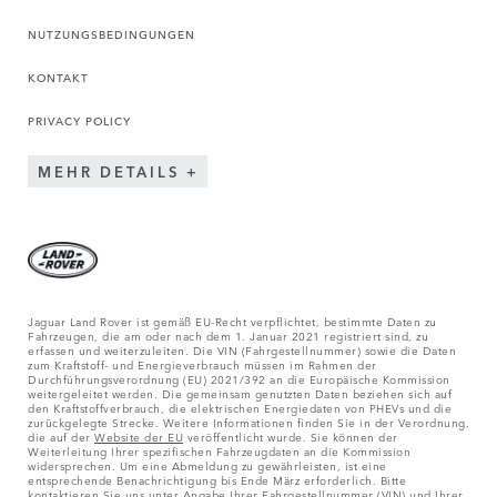
NUTZUNGSBEDINGUNGEN
KONTAKT
PRIVACY POLICY
MEHR DETAILS
Jaguar Land Rover ist gemäß EU-Recht verpflichtet, bestimmte Daten zu
Fahrzeugen, die am oder nach dem 1. Januar 2021 registriert sind, zu
erfassen und weiterzuleiten. Die VIN (Fahrgestellnummer) sowie die Daten
zum Kraftstoff- und Energieverbrauch müssen im Rahmen der
Durchführungsverordnung (EU) 2021/392 an die Europäische Kommission
weitergeleitet werden. Die gemeinsam genutzten Daten beziehen sich auf
den Kraftstoffverbrauch, die elektrischen Energiedaten von PHEVs und die
zurückgelegte Strecke. Weitere Informationen finden Sie in der Verordnung,
die auf der
Website der EU
veröffentlicht wurde. Sie können der
Weiterleitung Ihrer spezifischen Fahrzeugdaten an die Kommission
widersprechen. Um eine Abmeldung zu gewährleisten, ist eine
entsprechende Benachrichtigung bis Ende März erforderlich. Bitte
kontaktieren Sie
uns unter Angabe Ihrer Fahrgestellnummer (VIN) und Ihrer