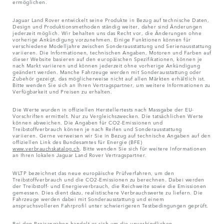
ermöglichen.
Jaguar Land Rover entwickelt seine Produkte in Bezug auf technische Daten,
Design und Produktionsmethoden ständig weiter, daher sind Änderungen
jederzeit möglich. Wir behalten uns das Recht vor, die Änderungen ohne
vorherige Ankündigung vorzunehmen. Einige Funktionen können für
verschiedene Modelljahre zwischen Sonderausstattung und Serienausstattung
variieren. Die Informationen, technischen Angaben, Motoren und Farben auf
dieser Website basieren auf den europäischen Spezifikationen, können je
nach Markt variieren und können jederzeit ohne vorherige Ankündigung
geändert werden. Manche Fahrzeuge werden mit Sonderausstattung oder
Zubehör gezeigt, das möglicherweise nicht auf allen Märkten erhältlich ist.
Bitte wenden Sie sich an Ihren Vertragspartner, um weitere Informationen zu
Verfügbarkeit und Preisen zu erhalten.
Die Werte wurden in offiziellen Herstellertests nach Massgabe der EU-
Vorschriften ermittelt. Nur zu Vergleichszwecken. Die tatsächlichen Werte
können abweichen. Die Angaben für CO2-Emissionen und
Treibstoffverbrauch können je nach Reifen und Sonderausstattung
variieren. Gerne verweisen wir Sie in Bezug auf technische Angaben auf den
offiziellen Link des Bundesamtes für Energie (BFE)
www.verbrauchskatalog.ch
. Bitte wenden Sie sich für weitere Informationen
an Ihren lokalen Jaguar Land Rover Vertragspartner.
WLTP bezeichnet das neue europäische Prüfverfahren, um den
Treibstoffverbrauch und die CO2-Emissionen zu berechnen. Dabei werden
der Treibstoff- und Energieverbrauch, die Reichweite sowie die Emissionen
gemessen. Dies dient dazu, realistischere Verbrauchswerte zu liefern. Die
Fahrzeuge werden dabei mit Sonderausstattung und einem
anspruchsvolleren Fahrprofil unter schwierigeren Testbedingungen geprüft.
Bei den Preisangaben handelt es sich um die unverbindlichen