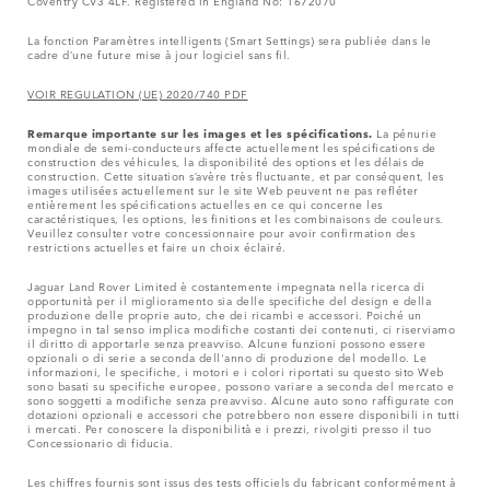
La fonction Paramètres intelligents (Smart Settings) sera publiée dans le
cadre d’une future mise à jour logiciel sans fil.
VOIR REGULATION (UE) 2020/740 PDF
Remarque importante sur les images et les spécifications.
La pénurie
mondiale de semi-conducteurs affecte actuellement les spécifications de
construction des véhicules, la disponibilité des options et les délais de
construction. Cette situation s’avère très fluctuante, et par conséquent, les
images utilisées actuellement sur le site Web peuvent ne pas refléter
entièrement les spécifications actuelles en ce qui concerne les
caractéristiques, les options, les finitions et les combinaisons de couleurs.
Veuillez consulter votre concessionnaire pour avoir confirmation des
restrictions actuelles et faire un choix éclairé.
Jaguar Land Rover Limited è costantemente impegnata nella ricerca di
opportunità per il miglioramento sia delle specifiche del design e della
produzione delle proprie auto, che dei ricambi e accessori. Poiché un
impegno in tal senso implica modifiche costanti dei contenuti, ci riserviamo
il diritto di apportarle senza preavviso. Alcune funzioni possono essere
opzionali o di serie a seconda dell'anno di produzione del modello. Le
informazioni, le specifiche, i motori e i colori riportati su questo sito Web
sono basati su specifiche europee, possono variare a seconda del mercato e
sono soggetti a modifiche senza preavviso. Alcune auto sono raffigurate con
dotazioni opzionali e accessori che potrebbero non essere disponibili in tutti
i mercati. Per conoscere la disponibilità e i prezzi, rivolgiti presso il tuo
Concessionario di fiducia.
Les chiffres fournis sont issus des tests officiels du fabricant conformément à