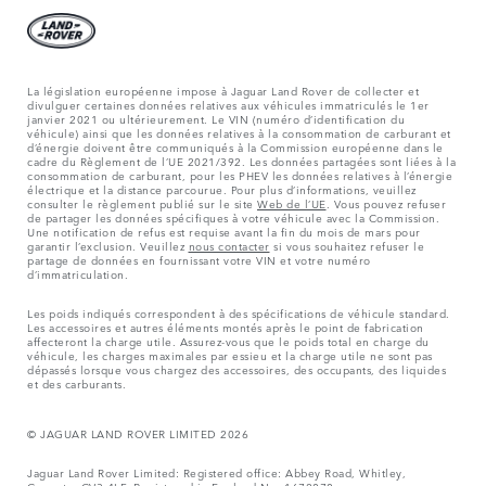
La législation européenne impose à Jaguar Land Rover de collecter et
divulguer certaines données relatives aux véhicules immatriculés le 1er
janvier 2021 ou ultérieurement. Le VIN (numéro d’identification du
véhicule) ainsi que les données relatives à la consommation de carburant et
d’énergie doivent être communiqués à la Commission européenne dans le
cadre du Règlement de l’UE 2021/392. Les données partagées sont liées à la
consommation de carburant, pour les PHEV les données relatives à l’énergie
électrique et la distance parcourue. Pour plus d’informations, veuillez
consulter le règlement publié sur le site
Web de l’UE
. Vous pouvez refuser
de partager les données spécifiques à votre véhicule avec la Commission.
Une notification de refus est requise avant la fin du mois de mars pour
garantir l’exclusion. Veuillez
nous contacter
si vous souhaitez refuser le
partage de données en fournissant votre VIN et votre numéro
d’immatriculation.
Les poids indiqués correspondent à des spécifications de véhicule standard.
Les accessoires et autres éléments montés après le point de fabrication
affecteront la charge utile. Assurez-vous que le poids total en charge du
véhicule, les charges maximales par essieu et la charge utile ne sont pas
dépassés lorsque vous chargez des accessoires, des occupants, des liquides
et des carburants.
© JAGUAR LAND ROVER LIMITED 2026
Jaguar Land Rover Limited: Registered office: Abbey Road, Whitley,
Coventry CV3 4LF. Registered in England No: 1672070