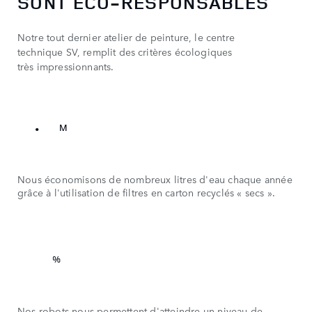
SONT ÉCO-RESPONSABLES
3
2
0
4
Notre tout dernier atelier de peinture, le centre
3
technique SV, remplit des critères écologiques
1
5
très impressionnants.
4
0
2
6
5
1
2.6
.
6
2
M
7
3
Nous économisons de nombreux litres d'eau chaque année
8
4
0
grâce à l'utilisation de filtres en carton recyclés « secs ».
9
5
1
0
95
2
1
%
0
3
2
0
1
4
3
Nos robots nous permettent d'atteindre un niveau de