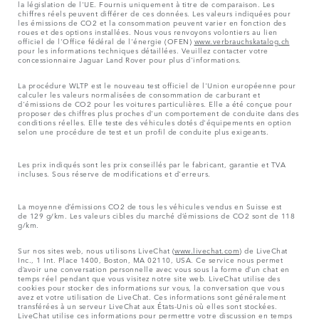
la législation de l'UE. Fournis uniquement à titre de comparaison. Les
chiffres réels peuvent différer de ces données. Les valeurs indiquées pour
les émissions de CO2 et la consommation peuvent varier en fonction des
roues et des options installées. Nous vous renvoyons volontiers au lien
officiel de l'Office fédéral de l'énergie (OFEN)
www.verbrauchskatalog.ch
pour les informations techniques détaillées. Veuillez contacter votre
concessionnaire Jaguar Land Rover pour plus d'informations.
La procédure WLTP est le nouveau test officiel de l'Union européenne pour
calculer les valeurs normalisées de consommation de carburant et
d'émissions de CO2 pour les voitures particulières. Elle a été conçue pour
proposer des chiffres plus proches d'un comportement de conduite dans des
conditions réelles. Elle teste des véhicules dotés d'équipements en option
selon une procédure de test et un profil de conduite plus exigeants.
Les prix indiqués sont les prix conseillés par le fabricant, garantie et TVA
incluses. Sous réserve de modifications et d'erreurs.
La moyenne d’émissions CO2 de tous les véhicules vendus en Suisse est
de 129 g/km. Les valeurs cibles du marché d’émissions de CO2 sont de 118
g/km.
Sur nos sites web, nous utilisons LiveChat (
www.livechat.com
) de LiveChat
Inc., 1 Int. Place 1400, Boston, MA 02110, USA. Ce service nous permet
d’avoir une conversation personnelle avec vous sous la forme d’un chat en
temps réel pendant que vous visitez notre site web. LiveChat utilise des
cookies pour stocker des informations sur vous, la conversation que vous
avez et votre utilisation de LiveChat. Ces informations sont généralement
transférées à un serveur LiveChat aux États-Unis où elles sont stockées.
LiveChat utilise ces informations pour permettre votre discussion en temps