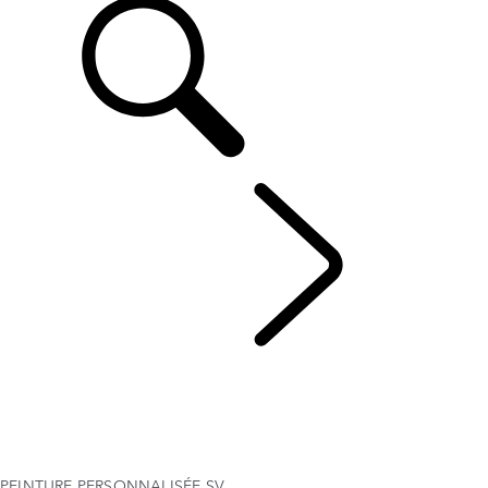
FR
DÉCOUVRIR SV
...
PEINTURE PERSONNALISÉE SV
APERÇU
LE NOUVEAU RANGE ROVER SV
Range Rover Sport SV
LE NOUVEAU RANGE ROVER PAR SV BESPOKE
PEINTURE PERSONNALISÉE SV
PEINTURE PERSONNALISÉE SV