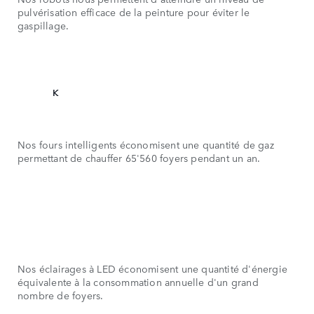
1
2
pulvérisation efficace de la peinture pour éviter le
5
4
gaspillage.
2
3
6
5
3
4
65
4
5
K
5
6
Nos fours intelligents économisent une quantité de gaz
6
7
permettant de chauffer 65'560 foyers pendant un an.
7
8
78
Nos éclairages à LED économisent une quantité d'énergie
équivalente à la consommation annuelle d'un grand
nombre de foyers.