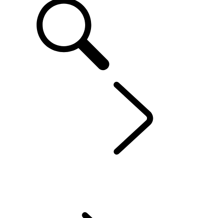
FR
DÉCOUVRIR SV
...
APERÇU
APERÇU
LE NOUVEAU RANGE ROVER SV
Range Rover Sport SV
LE NOUVEAU RANGE ROVER PAR SV BESPOKE
PEINTURE PERSONNALISÉE SV