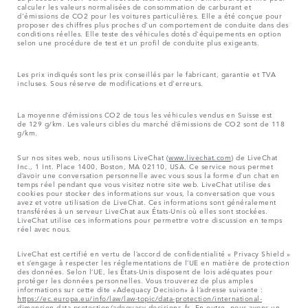
calculer les valeurs normalisées de consommation de carburant et
d'émissions de CO2 pour les voitures particulières. Elle a été conçue pour
proposer des chiffres plus proches d'un comportement de conduite dans des
conditions réelles. Elle teste des véhicules dotés d'équipements en option
selon une procédure de test et un profil de conduite plus exigeants.
Les prix indiqués sont les prix conseillés par le fabricant, garantie et TVA
incluses. Sous réserve de modifications et d'erreurs.
La moyenne d’émissions CO2 de tous les véhicules vendus en Suisse est
de 129 g/km. Les valeurs cibles du marché d’émissions de CO2 sont de 118
g/km.
Sur nos sites web, nous utilisons LiveChat (
www.livechat.com
) de LiveChat
Inc., 1 Int. Place 1400, Boston, MA 02110, USA. Ce service nous permet
d’avoir une conversation personnelle avec vous sous la forme d’un chat en
temps réel pendant que vous visitez notre site web. LiveChat utilise des
cookies pour stocker des informations sur vous, la conversation que vous
avez et votre utilisation de LiveChat. Ces informations sont généralement
transférées à un serveur LiveChat aux États-Unis où elles sont stockées.
LiveChat utilise ces informations pour permettre votre discussion en temps
réel avec nous.
LiveChat est certifié en vertu de l’accord de confidentialité « Privacy Shield »
et s’engage à respecter les réglementations de l’UE en matière de protection
des données. Selon l’UE, les États-Unis disposent de lois adéquates pour
protéger les données personnelles. Vous trouverez de plus amples
informations sur cette dite «Adequacy Decision» à l’adresse suivante :
https://ec.europa.eu/info/law/law-topic/data-protection/international-
dimension-data-protection/adequacy-decisions_fr
. En outre, nous avons un