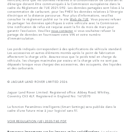
d’énergie doivent être communiqués à la Commission européenne dans le
cadre du Règlement de l’UE 2021/392. Les données partagées sont liées à la
consommation de carburant, pour les PHEV les données relatives à l’énergie
électrique et la distance parcourue. Pour plus d’informations, veuillez
consulter le règlement publié sur le site
Web de l’UE
. Vous pouvez refuser
de partager les données spécifiques à votre véhicule avec la Commission.
Une notification de refus est requise avant la fin du mois de mars pour
garantir l’exclusion. Veuillez
nous contacter
si vous souhaitez refuser le
partage de données en fournissant votre VIN et votre numéro
d’immatriculation.
Les poids indiqués correspondent à des spécifications de véhicule standard.
Les accessoires et autres éléments montés après le point de fabrication
affecteront la charge utile. Assurez-vous que le poids total en charge du
véhicule, les charges maximales par essieu et la charge utile ne sont pas
dépassés lorsque vous chargez des accessoires, des occupants, des liquides
et des carburants.
© JAGUAR LAND ROVER LIMITED 2026
Jaguar Land Rover Limited: Registered office: Abbey Road, Whitley,
Coventry CV3 4LF. Registered in England No: 1672070
La fonction Paramètres intelligents (Smart Settings) sera publiée dans le
cadre d’une future mise à jour logiciel sans fil.
VOIR REGULATION (UE) 2020/740 PDF
Remarque importante sur les images et les spécifications.
La pénurie