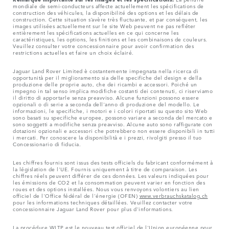
mondiale de semi-conducteurs affecte actuellement les spécifications de
construction des véhicules, la disponibilité des options et les délais de
construction. Cette situation s’avère très fluctuante, et par conséquent, les
images utilisées actuellement sur le site Web peuvent ne pas refléter
entièrement les spécifications actuelles en ce qui concerne les
caractéristiques, les options, les finitions et les combinaisons de couleurs.
Veuillez consulter votre concessionnaire pour avoir confirmation des
restrictions actuelles et faire un choix éclairé.
Jaguar Land Rover Limited è costantemente impegnata nella ricerca di
opportunità per il miglioramento sia delle specifiche del design e della
produzione delle proprie auto, che dei ricambi e accessori. Poiché un
impegno in tal senso implica modifiche costanti dei contenuti, ci riserviamo
il diritto di apportarle senza preavviso. Alcune funzioni possono essere
opzionali o di serie a seconda dell'anno di produzione del modello. Le
informazioni, le specifiche, i motori e i colori riportati su questo sito Web
sono basati su specifiche europee, possono variare a seconda del mercato e
sono soggetti a modifiche senza preavviso. Alcune auto sono raffigurate con
dotazioni opzionali e accessori che potrebbero non essere disponibili in tutti
i mercati. Per conoscere la disponibilità e i prezzi, rivolgiti presso il tuo
Concessionario di fiducia.
Les chiffres fournis sont issus des tests officiels du fabricant conformément à
la législation de l'UE. Fournis uniquement à titre de comparaison. Les
chiffres réels peuvent différer de ces données. Les valeurs indiquées pour
les émissions de CO2 et la consommation peuvent varier en fonction des
roues et des options installées. Nous vous renvoyons volontiers au lien
officiel de l'Office fédéral de l'énergie (OFEN)
www.verbrauchskatalog.ch
pour les informations techniques détaillées. Veuillez contacter votre
concessionnaire Jaguar Land Rover pour plus d'informations.
La procédure WLTP est le nouveau test officiel de l'Union européenne pour