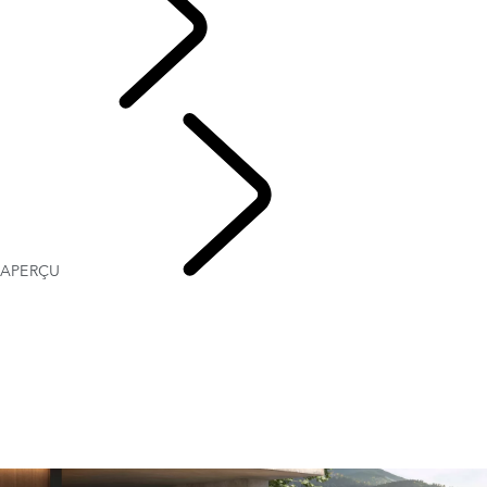
French
APERÇU
ENTREPRISE
ET MOBILITÉ