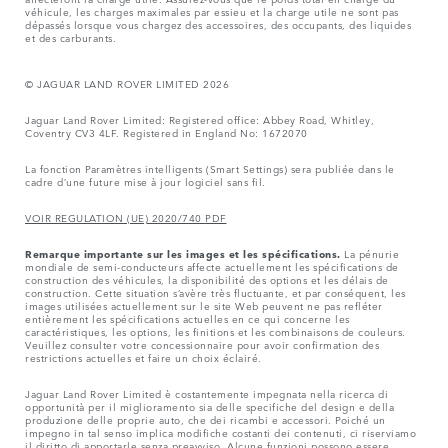
véhicule, les charges maximales par essieu et la charge utile ne sont pas
dépassés lorsque vous chargez des accessoires, des occupants, des liquides
et des carburants.
© JAGUAR LAND ROVER LIMITED 2026
Jaguar Land Rover Limited: Registered office: Abbey Road, Whitley,
Coventry CV3 4LF. Registered in England No: 1672070
La fonction Paramètres intelligents (Smart Settings) sera publiée dans le
cadre d’une future mise à jour logiciel sans fil.
VOIR REGULATION (UE) 2020/740 PDF
Remarque importante sur les images et les spécifications.
La pénurie
mondiale de semi-conducteurs affecte actuellement les spécifications de
construction des véhicules, la disponibilité des options et les délais de
construction. Cette situation s’avère très fluctuante, et par conséquent, les
images utilisées actuellement sur le site Web peuvent ne pas refléter
entièrement les spécifications actuelles en ce qui concerne les
caractéristiques, les options, les finitions et les combinaisons de couleurs.
Veuillez consulter votre concessionnaire pour avoir confirmation des
restrictions actuelles et faire un choix éclairé.
Jaguar Land Rover Limited è costantemente impegnata nella ricerca di
opportunità per il miglioramento sia delle specifiche del design e della
produzione delle proprie auto, che dei ricambi e accessori. Poiché un
impegno in tal senso implica modifiche costanti dei contenuti, ci riserviamo
il diritto di apportarle senza preavviso. Alcune funzioni possono essere