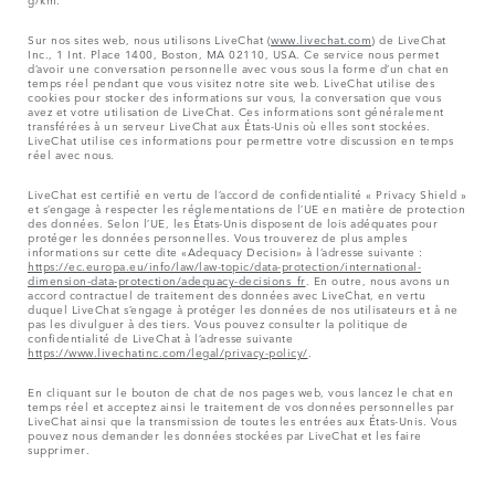
Sur nos sites web, nous utilisons LiveChat (
www.livechat.com
) de LiveChat
Inc., 1 Int. Place 1400, Boston, MA 02110, USA. Ce service nous permet
d’avoir une conversation personnelle avec vous sous la forme d’un chat en
temps réel pendant que vous visitez notre site web. LiveChat utilise des
cookies pour stocker des informations sur vous, la conversation que vous
avez et votre utilisation de LiveChat. Ces informations sont généralement
transférées à un serveur LiveChat aux États-Unis où elles sont stockées.
LiveChat utilise ces informations pour permettre votre discussion en temps
réel avec nous.
LiveChat est certifié en vertu de l’accord de confidentialité « Privacy Shield »
et s’engage à respecter les réglementations de l’UE en matière de protection
des données. Selon l’UE, les États-Unis disposent de lois adéquates pour
protéger les données personnelles. Vous trouverez de plus amples
informations sur cette dite «Adequacy Decision» à l’adresse suivante :
https://ec.europa.eu/info/law/law-topic/data-protection/international-
dimension-data-protection/adequacy-decisions_fr
. En outre, nous avons un
accord contractuel de traitement des données avec LiveChat, en vertu
duquel LiveChat s’engage à protéger les données de nos utilisateurs et à ne
pas les divulguer à des tiers. Vous pouvez consulter la politique de
confidentialité de LiveChat à l’adresse suivante
https://www.livechatinc.com/legal/privacy-policy/
.
En cliquant sur le bouton de chat de nos pages web, vous lancez le chat en
temps réel et acceptez ainsi le traitement de vos données personnelles par
LiveChat ainsi que la transmission de toutes les entrées aux États-Unis. Vous
pouvez nous demander les données stockées par LiveChat et les faire
supprimer.
Les cartes sur ce site Web sont fournies par des fournisseurs externes à des