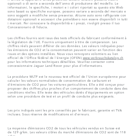
opzionali o di serie a seconda dell'anno di produzione del modello. Le
informazioni, le specifiche, i motori e i colori riportati su questo sito Web
sono basati su specifiche europee, possono variare a seconda del mercato e
sono soggetti a modifiche senza preavviso. Alcune auto sono raffigurate con
dotazioni opzionali e accessori che potrebbero non essere disponibili in tutti
i mercati. Per conoscere la disponibilità e i prezzi, rivolgiti presso il tuo
Concessionario di fiducia.
Les chiffres fournis sont issus des tests officiels du fabricant conformément à
la législation de l'UE. Fournis uniquement à titre de comparaison. Les
chiffres réels peuvent différer de ces données. Les valeurs indiquées pour
les émissions de CO2 et la consommation peuvent varier en fonction des
roues et des options installées. Nous vous renvoyons volontiers au lien
officiel de l'Office fédéral de l'énergie (OFEN)
www.verbrauchskatalog.ch
pour les informations techniques détaillées. Veuillez contacter votre
concessionnaire Jaguar Land Rover pour plus d'informations.
La procédure WLTP est le nouveau test officiel de l'Union européenne pour
calculer les valeurs normalisées de consommation de carburant et
d'émissions de CO2 pour les voitures particulières. Elle a été conçue pour
proposer des chiffres plus proches d'un comportement de conduite dans des
conditions réelles. Elle teste des véhicules dotés d'équipements en option
selon une procédure de test et un profil de conduite plus exigeants.
Les prix indiqués sont les prix conseillés par le fabricant, garantie et TVA
incluses. Sous réserve de modifications et d'erreurs.
La moyenne d’émissions CO2 de tous les véhicules vendus en Suisse est
de 129 g/km. Les valeurs cibles du marché d’émissions de CO2 sont de 118
g/km.