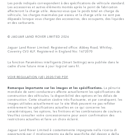
Les poids indiqués correspondent à des spécifications de véhicule standard.
Les accessoires et autres éléments montés après le point de fabrication
affecteront la charge utile. Assurez-vous que le poids total en charge du
véhicule, les charges maximales par essieu et la charge utile ne sont pas
dépassés lorsque vous chargez des accessoires, des occupants, des liquides
et des carburants.
© JAGUAR LAND ROVER LIMITED 2026
Jaguar Land Rover Limited: Registered office: Abbey Road, Whitley,
Coventry CV3 4LF. Registered in England No: 1672070
La fonction Paramètres intelligents (Smart Settings) sera publiée dans le
cadre d’une future mise à jour logiciel sans fil.
VOIR REGULATION (UE) 2020/740 PDF
Remarque importante sur les images et les spécifications.
La pénurie
mondiale de semi-conducteurs affecte actuellement les spécifications de
construction des véhicules, la disponibilité des options et les délais de
construction. Cette situation s’avère très fluctuante, et par conséquent, les
images utilisées actuellement sur le site Web peuvent ne pas refléter
entièrement les spécifications actuelles en ce qui concerne les
caractéristiques, les options, les finitions et les combinaisons de couleurs.
Veuillez consulter votre concessionnaire pour avoir confirmation des
restrictions actuelles et faire un choix éclairé.
Jaguar Land Rover Limited è costantemente impegnata nella ricerca di
opportunità per il miglioramento sia delle specifiche del design e della