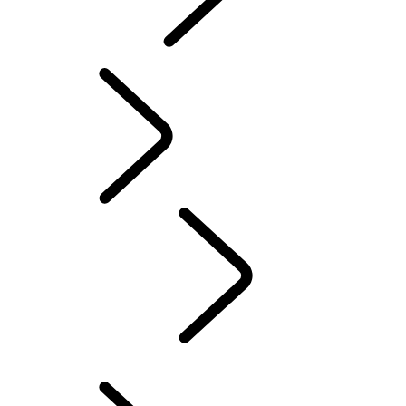
Red Cross
DEFENDER TROPHY
Defender World
Red Cross
...
APERÇU
APERÇU
LE DEFENDER DE LA REINE