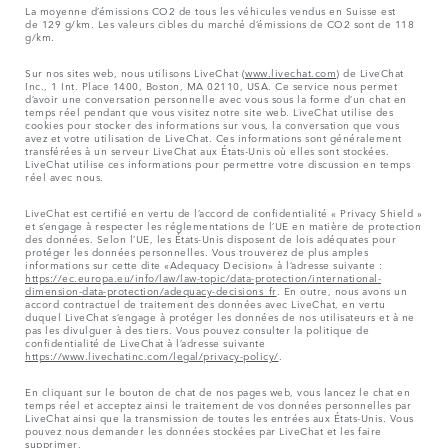
La moyenne d’émissions CO2 de tous les véhicules vendus en Suisse est
de 129 g/km. Les valeurs cibles du marché d’émissions de CO2 sont de 118
g/km.
Sur nos sites web, nous utilisons LiveChat (
www.livechat.com
) de LiveChat
Inc., 1 Int. Place 1400, Boston, MA 02110, USA. Ce service nous permet
d’avoir une conversation personnelle avec vous sous la forme d’un chat en
temps réel pendant que vous visitez notre site web. LiveChat utilise des
cookies pour stocker des informations sur vous, la conversation que vous
avez et votre utilisation de LiveChat. Ces informations sont généralement
transférées à un serveur LiveChat aux États-Unis où elles sont stockées.
LiveChat utilise ces informations pour permettre votre discussion en temps
réel avec nous.
LiveChat est certifié en vertu de l’accord de confidentialité « Privacy Shield »
et s’engage à respecter les réglementations de l’UE en matière de protection
des données. Selon l’UE, les États-Unis disposent de lois adéquates pour
protéger les données personnelles. Vous trouverez de plus amples
informations sur cette dite «Adequacy Decision» à l’adresse suivante :
https://ec.europa.eu/info/law/law-topic/data-protection/international-
dimension-data-protection/adequacy-decisions_fr
. En outre, nous avons un
accord contractuel de traitement des données avec LiveChat, en vertu
duquel LiveChat s’engage à protéger les données de nos utilisateurs et à ne
pas les divulguer à des tiers. Vous pouvez consulter la politique de
confidentialité de LiveChat à l’adresse suivante
https://www.livechatinc.com/legal/privacy-policy/
.
En cliquant sur le bouton de chat de nos pages web, vous lancez le chat en
temps réel et acceptez ainsi le traitement de vos données personnelles par
LiveChat ainsi que la transmission de toutes les entrées aux États-Unis. Vous
pouvez nous demander les données stockées par LiveChat et les faire
supprimer.