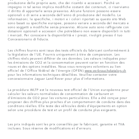
produzione delle proprie auto, che dei ricambi e accessori. Poiché un
impegno in tal senso implica modifiche costanti dei contenuti, ci riserviamo
il diritto di apportarle senza preavviso. Alcune funzioni possono essere
opzionali o di serie a seconda dell'anno di produzione del modello. Le
informazioni, le specifiche, i motori e i colori riportati su questo sito Web
sono basati su specifiche europee, possono variare a seconda del mercato e
sono soggetti a modifiche senza preavviso. Alcune auto sono raffigurate con
dotazioni opzionali e accessori che potrebbero non essere disponibili in tutti
i mercati. Per conoscere la disponibilità e i prezzi, rivolgiti presso il tuo
Concessionario di fiducia.
Les chiffres fournis sont issus des tests officiels du fabricant conformément à
la législation de l'UE. Fournis uniquement à titre de comparaison. Les
chiffres réels peuvent différer de ces données. Les valeurs indiquées pour
les émissions de CO2 et la consommation peuvent varier en fonction des
roues et des options installées. Nous vous renvoyons volontiers au lien
officiel de l'Office fédéral de l'énergie (OFEN)
www.verbrauchskatalog.ch
pour les informations techniques détaillées. Veuillez contacter votre
concessionnaire Jaguar Land Rover pour plus d'informations.
La procédure WLTP est le nouveau test officiel de l'Union européenne pour
calculer les valeurs normalisées de consommation de carburant et
d'émissions de CO2 pour les voitures particulières. Elle a été conçue pour
proposer des chiffres plus proches d'un comportement de conduite dans des
conditions réelles. Elle teste des véhicules dotés d'équipements en option
selon une procédure de test et un profil de conduite plus exigeants.
Les prix indiqués sont les prix conseillés par le fabricant, garantie et TVA
incluses. Sous réserve de modifications et d'erreurs.