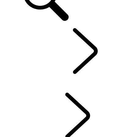
FR
Defender World
...
ENGAGEMENT
APERÇU
HÉRITAGE
ENGAGEMENT