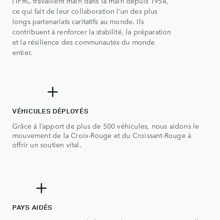
1
l’IFRC travaillent main dans la main depuis 1954,
ce qui fait de leur collaboration l’un des plus
2
longs partenariats caritatifs au monde. Ils
3
contribuent à renforcer la stabilité, la préparation
et la résilience des communautés du monde
4
entier.
0
5
0
0
500+
+
1
2
VÉHICULES DÉPLOYÉS
Grâce à l’apport de plus de 500 véhicules, nous aidons le
3
mouvement de la Croix-Rouge et du Croissant-Rouge à
offrir un soutien vital.
4
5
0
50+
+
PAYS AIDÉS