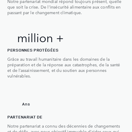
0
Notre partenariat mondial répond toujours présent, quelle
0
que soit la crise. De l’insécurité alimentaire aux conflits en
passant par le changement climatique.
1
1
2
2
2 million +
m
i
l
l
i
o
n
+
3
4
PERSONNES PROTÉGÉES
Grâce au travail humanitaire dans les domaines de la
5
préparation et de la réponse aux catastrophes, de la santé
et de l’assainissement, et du soutien aux personnes
6
vulnérables.
7
0
70
Ans
PARTENARIAT DE
Notre partenariat a connu des décennies de changements
et de défis, avec pour objectif immuable d’aider ceux qui