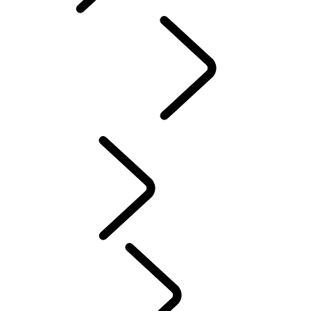
French
ENGAGEMENT
...
Red Cross
Tusk