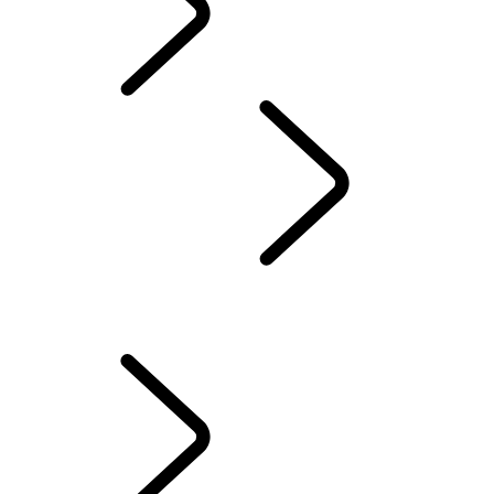
French
COMMUNAUTÉ
...
L’
LES FEMMES ET LE DEFENDER
FAÇONNER LE FUTUR
L’HARMONIE DE L’INGÉNIERIE
CHAQUE DÉTAIL COMPTE