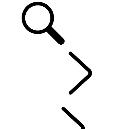
FR
Defender World
...
C
APERÇU
HÉRITAGE