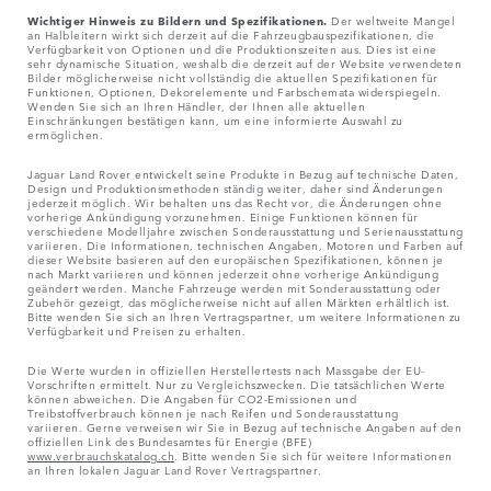
Wichtiger Hinweis zu Bildern und Spezifikationen.
Der weltweite Mangel
an Halbleitern wirkt sich derzeit auf die Fahrzeugbauspezifikationen, die
Verfügbarkeit von Optionen und die Produktionszeiten aus. Dies ist eine
sehr dynamische Situation, weshalb die derzeit auf der Website verwendeten
Bilder möglicherweise nicht vollständig die aktuellen Spezifikationen für
Funktionen, Optionen, Dekorelemente und Farbschemata widerspiegeln.
Wenden Sie sich an Ihren Händler, der Ihnen alle aktuellen
Einschränkungen bestätigen kann, um eine informierte Auswahl zu
ermöglichen.
Jaguar Land Rover entwickelt seine Produkte in Bezug auf technische Daten,
Design und Produktionsmethoden ständig weiter, daher sind Änderungen
jederzeit möglich. Wir behalten uns das Recht vor, die Änderungen ohne
vorherige Ankündigung vorzunehmen. Einige Funktionen können für
verschiedene Modelljahre zwischen Sonderausstattung und Serienausstattung
variieren. Die Informationen, technischen Angaben, Motoren und Farben auf
dieser Website basieren auf den europäischen Spezifikationen, können je
nach Markt variieren und können jederzeit ohne vorherige Ankündigung
geändert werden. Manche Fahrzeuge werden mit Sonderausstattung oder
Zubehör gezeigt, das möglicherweise nicht auf allen Märkten erhältlich ist.
Bitte wenden Sie sich an Ihren Vertragspartner, um weitere Informationen zu
Verfügbarkeit und Preisen zu erhalten.
Die Werte wurden in offiziellen Herstellertests nach Massgabe der EU-
Vorschriften ermittelt. Nur zu Vergleichszwecken. Die tatsächlichen Werte
können abweichen. Die Angaben für CO2-Emissionen und
Treibstoffverbrauch können je nach Reifen und Sonderausstattung
variieren. Gerne verweisen wir Sie in Bezug auf technische Angaben auf den
offiziellen Link des Bundesamtes für Energie (BFE)
www.verbrauchskatalog.ch
. Bitte wenden Sie sich für weitere Informationen
an Ihren lokalen Jaguar Land Rover Vertragspartner.