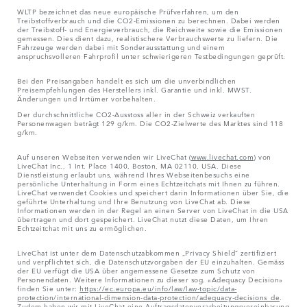
WLTP bezeichnet das neue europäische Prüfverfahren, um den
Treibstoffverbrauch und die CO2-Emissionen zu berechnen. Dabei werden
der Treibstoff- und Energieverbrauch, die Reichweite sowie die Emissionen
gemessen. Dies dient dazu, realistischere Verbrauchswerte zu liefern. Die
Fahrzeuge werden dabei mit Sonderausstattung und einem
anspruchsvolleren Fahrprofil unter schwierigeren Testbedingungen geprüft.
Bei den Preisangaben handelt es sich um die unverbindlichen
Preisempfehlungen des Herstellers inkl. Garantie und inkl. MWST.
Änderungen und Irrtümer vorbehalten.
Der durchschnittliche CO2-Ausstoss aller in der Schweiz verkauften
Personenwagen beträgt 129 g/km. Die CO2-Zielwerte des Marktes sind 118
g/km.
Auf unseren Webseiten verwenden wir LiveChat (
www.livechat.com
) von
LiveChat Inc., 1 Int. Place 1400, Boston, MA 02110, USA. Diese
Dienstleistung erlaubt uns, während Ihres Webseitenbesuchs eine
persönliche Unterhaltung in Form eines Echtzeitchats mit Ihnen zu führen.
LiveChat verwendet Cookies und speichert darin Informationen über Sie, die
geführte Unterhaltung und Ihre Benutzung von LiveChat ab. Diese
Informationen werden in der Regel an einen Server von LiveChat in die USA
übertragen und dort gespeichert. LiveChat nutzt diese Daten, um Ihren
Echtzeitchat mit uns zu ermöglichen.
LiveChat ist unter dem Datenschutzabkommen „Privacy Shield“ zertifiziert
und verpflichtet sich, die Datenschutzvorgaben der EU einzuhalten. Gemäss
der EU verfügt die USA über angemessene Gesetze zum Schutz von
Personendaten. Weitere Informationen zu dieser sog. «Adequacy Decision»
finden Sie unter:
https://ec.europa.eu/info/law/law-topic/data-
protection/international-dimension-data-protection/adequacy-decisions_de
.
Zudem haben wir mit LiveChat eine Auftragsdatenverarbeitungsvereinbarung