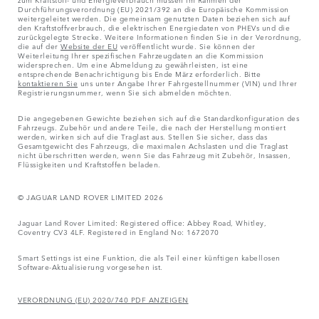
Durchführungsverordnung (EU) 2021/392 an die Europäische Kommission
weitergeleitet werden. Die gemeinsam genutzten Daten beziehen sich auf
den Kraftstoffverbrauch, die elektrischen Energiedaten von PHEVs und die
zurückgelegte Strecke. Weitere Informationen finden Sie in der Verordnung,
die auf der
Website der EU
veröffentlicht wurde. Sie können der
Weiterleitung Ihrer spezifischen Fahrzeugdaten an die Kommission
widersprechen. Um eine Abmeldung zu gewährleisten, ist eine
entsprechende Benachrichtigung bis Ende März erforderlich. Bitte
kontaktieren Sie
uns unter Angabe Ihrer Fahrgestellnummer (VIN) und Ihrer
Registrierungsnummer, wenn Sie sich abmelden möchten.
Die angegebenen Gewichte beziehen sich auf die Standardkonfiguration des
Fahrzeugs. Zubehör und andere Teile, die nach der Herstellung montiert
werden, wirken sich auf die Traglast aus. Stellen Sie sicher, dass das
Gesamtgewicht des Fahrzeugs, die maximalen Achslasten und die Traglast
nicht überschritten werden, wenn Sie das Fahrzeug mit Zubehör, Insassen,
Flüssigkeiten und Kraftstoffen beladen.
© JAGUAR LAND ROVER LIMITED 2026
Jaguar Land Rover Limited: Registered office: Abbey Road, Whitley,
Coventry CV3 4LF. Registered in England No: 1672070
Smart Settings ist eine Funktion, die als Teil einer künftigen kabellosen
Software-Aktualisierung vorgesehen ist.
VERORDNUNG (EU) 2020/740 PDF ANZEIGEN