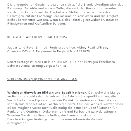
Die angegebenen Gewichte beziehen sich auf die Standardkonfiguration des
Fahrzeugs. Zubehör und andere Teile, die nach der Herstellung montiert
werden, wirken sich auf die Traglast aus. Stellen Sie sicher, dass das
Gesamtgewicht des Fahrzeugs, die maximalen Achslasten und die Traglast
nicht überschritten werden, wenn Sie das Fahrzeug mit Zubehör, Insassen,
Flüssigkeiten und Kraftstoffen beladen.
© JAGUAR LAND ROVER LIMITED 2026
Jaguar Land Rover Limited: Registered office: Abbey Road, Whitley,
Coventry CV3 4LF. Registered in England No: 1672070
Smart Settings ist eine Funktion, die als Teil einer künftigen kabellosen
Software-Aktualisierung vorgesehen ist.
VERORDNUNG (EU) 2020/740 PDF ANZEIGEN
Wichtiger Hinweis zu Bildern und Spezifikationen.
Der weltweite Mangel
an Halbleitern wirkt sich derzeit auf die Fahrzeugbauspezifikationen, die
Verfügbarkeit von Optionen und die Produktionszeiten aus. Dies ist eine
sehr dynamische Situation, weshalb die derzeit auf der Website verwendeten
Bilder möglicherweise nicht vollständig die aktuellen Spezifikationen für
Funktionen, Optionen, Dekorelemente und Farbschemata widerspiegeln.
Wenden Sie sich an Ihren Händler, der Ihnen alle aktuellen
Einschränkungen bestätigen kann, um eine informierte Auswahl zu
ermöglichen.