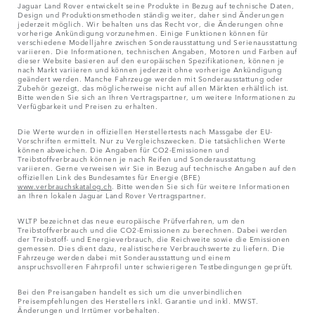
Jaguar Land Rover entwickelt seine Produkte in Bezug auf technische Daten,
Design und Produktionsmethoden ständig weiter, daher sind Änderungen
jederzeit möglich. Wir behalten uns das Recht vor, die Änderungen ohne
vorherige Ankündigung vorzunehmen. Einige Funktionen können für
verschiedene Modelljahre zwischen Sonderausstattung und Serienausstattung
variieren. Die Informationen, technischen Angaben, Motoren und Farben auf
dieser Website basieren auf den europäischen Spezifikationen, können je
nach Markt variieren und können jederzeit ohne vorherige Ankündigung
geändert werden. Manche Fahrzeuge werden mit Sonderausstattung oder
Zubehör gezeigt, das möglicherweise nicht auf allen Märkten erhältlich ist.
Bitte wenden Sie sich an Ihren Vertragspartner, um weitere Informationen zu
Verfügbarkeit und Preisen zu erhalten.
Die Werte wurden in offiziellen Herstellertests nach Massgabe der EU-
Vorschriften ermittelt. Nur zu Vergleichszwecken. Die tatsächlichen Werte
können abweichen. Die Angaben für CO2-Emissionen und
Treibstoffverbrauch können je nach Reifen und Sonderausstattung
variieren. Gerne verweisen wir Sie in Bezug auf technische Angaben auf den
offiziellen Link des Bundesamtes für Energie (BFE)
www.verbrauchskatalog.ch
. Bitte wenden Sie sich für weitere Informationen
an Ihren lokalen Jaguar Land Rover Vertragspartner.
WLTP bezeichnet das neue europäische Prüfverfahren, um den
Treibstoffverbrauch und die CO2-Emissionen zu berechnen. Dabei werden
der Treibstoff- und Energieverbrauch, die Reichweite sowie die Emissionen
gemessen. Dies dient dazu, realistischere Verbrauchswerte zu liefern. Die
Fahrzeuge werden dabei mit Sonderausstattung und einem
anspruchsvolleren Fahrprofil unter schwierigeren Testbedingungen geprüft.
Bei den Preisangaben handelt es sich um die unverbindlichen
Preisempfehlungen des Herstellers inkl. Garantie und inkl. MWST.
Änderungen und Irrtümer vorbehalten.