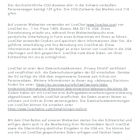
Der durchschnittliche CO2-Ausstoss aller in der Schweiz verkauften
Personenwagen beträgt 129 g/km. Die CO2-Zielwerte des Marktes sind 118
g/km.
Auf unseren Webseiten verwenden wir LiveChat (
www.livechat.com
) von
LiveChat Inc., 1 Int. Place 1400, Boston, MA 02110, USA. Diese
Dienstleistung erlaubt uns, während Ihres Webseitenbesuchs eine
persönliche Unterhaltung in Form eines Echtzeitchats mit Ihnen zu führen.
LiveChat verwendet Cookies und speichert darin Informationen über Sie, die
geführte Unterhaltung und Ihre Benutzung von LiveChat ab. Diese
Informationen werden in der Regel an einen Server von LiveChat in die USA
übertragen und dort gespeichert. LiveChat nutzt diese Daten, um Ihren
Echtzeitchat mit uns zu ermöglichen.
LiveChat ist unter dem Datenschutzabkommen „Privacy Shield“ zertifiziert
und verpflichtet sich, die Datenschutzvorgaben der EU einzuhalten. Gemäss
der EU verfügt die USA über angemessene Gesetze zum Schutz von
Personendaten. Weitere Informationen zu dieser sog. «Adequacy Decision»
finden Sie unter:
https://ec.europa.eu/info/law/law-topic/data-
protection/international-dimension-data-protection/adequacy-decisions_de
.
Zudem haben wir mit LiveChat eine Auftragsdatenverarbeitungsvereinbarung
abgeschlossen, welche LiveChat verpflichtet, die Daten unserer Nutzer zu
schützen und nicht an Dritte weiterzugeben. Die Datenschutzbestimmungen
von LiveChat können Sie einsehen unter
https://www.livechatinc.com/legal/privacy-policy/
.
Mit dem Chat-Button auf unseren Webseiten starten Sie den Echtzeitchat und
willigen damit auch in die Bearbeitung Ihrer Personendaten durch LiveChat
sowie die Übermittlung sämtlicher Eingaben in die USA ein. Sie können bei
uns die von LiveChat gespeicherten Daten erfragen und löschen lassen.