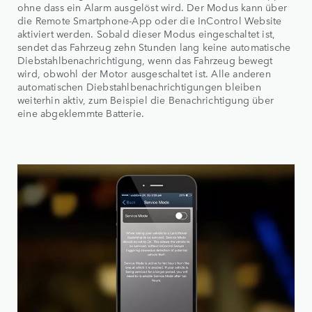
ohne dass ein Alarm ausgelöst wird. Der Modus kann über
die Remote Smartphone-App oder die InControl Website
aktiviert werden. Sobald dieser Modus eingeschaltet ist,
sendet das Fahrzeug zehn Stunden lang keine automatische
Diebstahlbenachrichtigung, wenn das Fahrzeug bewegt
wird, obwohl der Motor ausgeschaltet ist. Alle anderen
automatischen Diebstahlbenachrichtigungen bleiben
weiterhin aktiv, zum Beispiel die Benachrichtigung über
eine abgeklemmte Batterie.