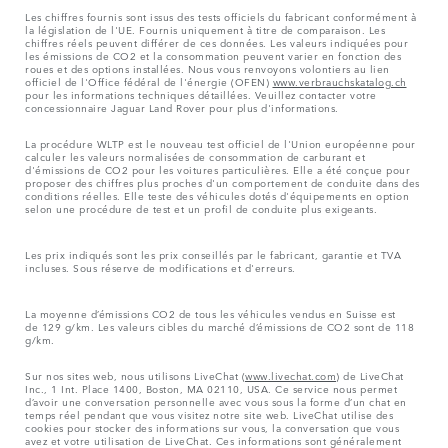
Les chiffres fournis sont issus des tests officiels du fabricant conformément à
la législation de l'UE. Fournis uniquement à titre de comparaison. Les
chiffres réels peuvent différer de ces données. Les valeurs indiquées pour
les émissions de CO2 et la consommation peuvent varier en fonction des
roues et des options installées. Nous vous renvoyons volontiers au lien
officiel de l'Office fédéral de l'énergie (OFEN)
www.verbrauchskatalog.ch
pour les informations techniques détaillées. Veuillez contacter votre
concessionnaire Jaguar Land Rover pour plus d'informations.
La procédure WLTP est le nouveau test officiel de l'Union européenne pour
calculer les valeurs normalisées de consommation de carburant et
d'émissions de CO2 pour les voitures particulières. Elle a été conçue pour
proposer des chiffres plus proches d'un comportement de conduite dans des
conditions réelles. Elle teste des véhicules dotés d'équipements en option
selon une procédure de test et un profil de conduite plus exigeants.
Les prix indiqués sont les prix conseillés par le fabricant, garantie et TVA
incluses. Sous réserve de modifications et d'erreurs.
La moyenne d’émissions CO2 de tous les véhicules vendus en Suisse est
de 129 g/km. Les valeurs cibles du marché d’émissions de CO2 sont de 118
g/km.
Sur nos sites web, nous utilisons LiveChat (
www.livechat.com
) de LiveChat
Inc., 1 Int. Place 1400, Boston, MA 02110, USA. Ce service nous permet
d’avoir une conversation personnelle avec vous sous la forme d’un chat en
temps réel pendant que vous visitez notre site web. LiveChat utilise des
cookies pour stocker des informations sur vous, la conversation que vous
avez et votre utilisation de LiveChat. Ces informations sont généralement