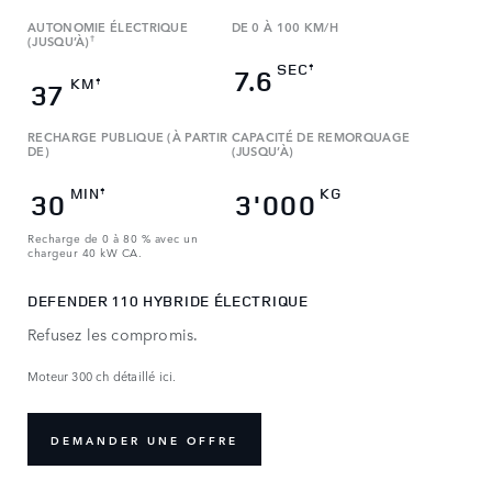
AUTONOMIE ÉLECTRIQUE
DE 0 À 100 KM/H
(JUSQU’À)
†
SEC
‡
7.6
KM
‡
37
RECHARGE PUBLIQUE (À PARTIR
CAPACITÉ DE REMORQUAGE
DE)
(JUSQU’À)
MIN
KG
‡
30
3'000
Recharge de 0 à 80 % avec un
chargeur 40 kW CA.
DEFENDER 110 HYBRIDE ÉLECTRIQUE
Refusez les compromis.
Moteur 300 ch détaillé ici.
DEMANDER UNE OFFRE