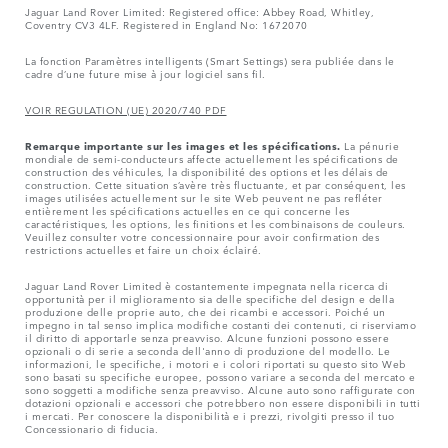
Jaguar Land Rover Limited: Registered office: Abbey Road, Whitley,
Coventry CV3 4LF. Registered in England No: 1672070
La fonction Paramètres intelligents (Smart Settings) sera publiée dans le
cadre d’une future mise à jour logiciel sans fil.
VOIR REGULATION (UE) 2020/740 PDF
Remarque importante sur les images et les spécifications.
La pénurie
mondiale de semi-conducteurs affecte actuellement les spécifications de
construction des véhicules, la disponibilité des options et les délais de
construction. Cette situation s’avère très fluctuante, et par conséquent, les
images utilisées actuellement sur le site Web peuvent ne pas refléter
entièrement les spécifications actuelles en ce qui concerne les
caractéristiques, les options, les finitions et les combinaisons de couleurs.
Veuillez consulter votre concessionnaire pour avoir confirmation des
restrictions actuelles et faire un choix éclairé.
Jaguar Land Rover Limited è costantemente impegnata nella ricerca di
opportunità per il miglioramento sia delle specifiche del design e della
produzione delle proprie auto, che dei ricambi e accessori. Poiché un
impegno in tal senso implica modifiche costanti dei contenuti, ci riserviamo
il diritto di apportarle senza preavviso. Alcune funzioni possono essere
opzionali o di serie a seconda dell'anno di produzione del modello. Le
informazioni, le specifiche, i motori e i colori riportati su questo sito Web
sono basati su specifiche europee, possono variare a seconda del mercato e
sono soggetti a modifiche senza preavviso. Alcune auto sono raffigurate con
dotazioni opzionali e accessori che potrebbero non essere disponibili in tutti
i mercati. Per conoscere la disponibilità e i prezzi, rivolgiti presso il tuo
Concessionario di fiducia.