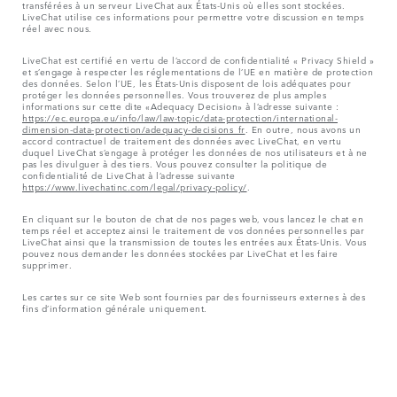
transférées à un serveur LiveChat aux États-Unis où elles sont stockées.
LiveChat utilise ces informations pour permettre votre discussion en temps
réel avec nous.
LiveChat est certifié en vertu de l’accord de confidentialité « Privacy Shield »
et s’engage à respecter les réglementations de l’UE en matière de protection
des données. Selon l’UE, les États-Unis disposent de lois adéquates pour
protéger les données personnelles. Vous trouverez de plus amples
informations sur cette dite «Adequacy Decision» à l’adresse suivante :
https://ec.europa.eu/info/law/law-topic/data-protection/international-
dimension-data-protection/adequacy-decisions_fr
. En outre, nous avons un
accord contractuel de traitement des données avec LiveChat, en vertu
duquel LiveChat s’engage à protéger les données de nos utilisateurs et à ne
pas les divulguer à des tiers. Vous pouvez consulter la politique de
confidentialité de LiveChat à l’adresse suivante
https://www.livechatinc.com/legal/privacy-policy/
.
En cliquant sur le bouton de chat de nos pages web, vous lancez le chat en
temps réel et acceptez ainsi le traitement de vos données personnelles par
LiveChat ainsi que la transmission de toutes les entrées aux États-Unis. Vous
pouvez nous demander les données stockées par LiveChat et les faire
supprimer.
Les cartes sur ce site Web sont fournies par des fournisseurs externes à des
fins d’information générale uniquement.