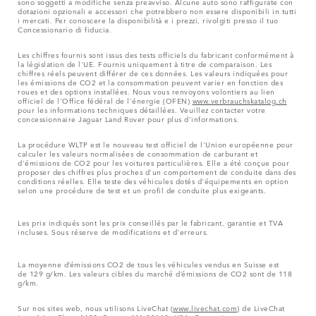
sono soggetti a modifiche senza preavviso. Alcune auto sono raffigurate con
dotazioni opzionali e accessori che potrebbero non essere disponibili in tutti
i mercati. Per conoscere la disponibilità e i prezzi, rivolgiti presso il tuo
Concessionario di fiducia.
Les chiffres fournis sont issus des tests officiels du fabricant conformément à
la législation de l'UE. Fournis uniquement à titre de comparaison. Les
chiffres réels peuvent différer de ces données. Les valeurs indiquées pour
les émissions de CO2 et la consommation peuvent varier en fonction des
roues et des options installées. Nous vous renvoyons volontiers au lien
officiel de l'Office fédéral de l'énergie (OFEN)
www.verbrauchskatalog.ch
pour les informations techniques détaillées. Veuillez contacter votre
concessionnaire Jaguar Land Rover pour plus d'informations.
La procédure WLTP est le nouveau test officiel de l'Union européenne pour
calculer les valeurs normalisées de consommation de carburant et
d'émissions de CO2 pour les voitures particulières. Elle a été conçue pour
proposer des chiffres plus proches d'un comportement de conduite dans des
conditions réelles. Elle teste des véhicules dotés d'équipements en option
selon une procédure de test et un profil de conduite plus exigeants.
Les prix indiqués sont les prix conseillés par le fabricant, garantie et TVA
incluses. Sous réserve de modifications et d'erreurs.
La moyenne d’émissions CO2 de tous les véhicules vendus en Suisse est
de 129 g/km. Les valeurs cibles du marché d’émissions de CO2 sont de 118
g/km.
Sur nos sites web, nous utilisons LiveChat (
www.livechat.com
) de LiveChat