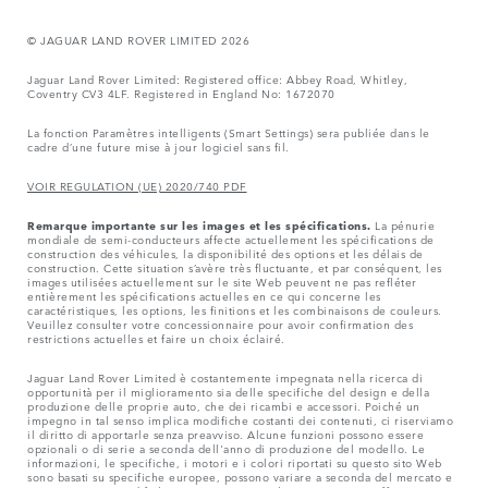
© JAGUAR LAND ROVER LIMITED 2026
Jaguar Land Rover Limited: Registered office: Abbey Road, Whitley,
Coventry CV3 4LF. Registered in England No: 1672070
La fonction Paramètres intelligents (Smart Settings) sera publiée dans le
cadre d’une future mise à jour logiciel sans fil.
VOIR REGULATION (UE) 2020/740 PDF
Remarque importante sur les images et les spécifications.
La pénurie
mondiale de semi-conducteurs affecte actuellement les spécifications de
construction des véhicules, la disponibilité des options et les délais de
construction. Cette situation s’avère très fluctuante, et par conséquent, les
images utilisées actuellement sur le site Web peuvent ne pas refléter
entièrement les spécifications actuelles en ce qui concerne les
caractéristiques, les options, les finitions et les combinaisons de couleurs.
Veuillez consulter votre concessionnaire pour avoir confirmation des
restrictions actuelles et faire un choix éclairé.
Jaguar Land Rover Limited è costantemente impegnata nella ricerca di
opportunità per il miglioramento sia delle specifiche del design e della
produzione delle proprie auto, che dei ricambi e accessori. Poiché un
impegno in tal senso implica modifiche costanti dei contenuti, ci riserviamo
il diritto di apportarle senza preavviso. Alcune funzioni possono essere
opzionali o di serie a seconda dell'anno di produzione del modello. Le
informazioni, le specifiche, i motori e i colori riportati su questo sito Web
sono basati su specifiche europee, possono variare a seconda del mercato e