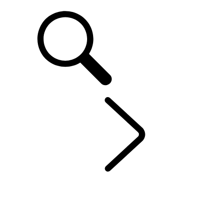
ASSISTANCE
FR
DISCOVERY
...
PERS
APERÇU
GALERIE
MODÈLES
PERSONNALISATION
CONÇU POUR LES FAMILLES