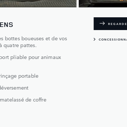
IENS
REGARDE
es bottes boueuses et de vos
CONCESSIONN
 quatre pattes.
sport pliable pour animaux
rinçage portable
idéversement
matelassé de coffre