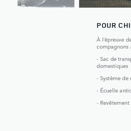
POUR CH
REGARDER LES FILMS
À l’épreuve d
NCESSIONNAIRES
compagnons à
- Sac de tran
domestiques
- Système de 
- Écuelle ant
- Revêtement 