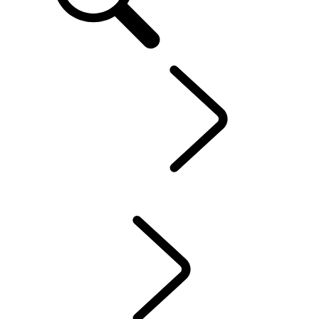
IT
Defender World
...
INTENSITÀ
PANORAMICA
TRADIZIONE
INTENSITÀ