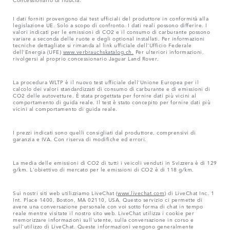
I dati forniti provengono dai test ufficiali del produttore in conformità alla
legislazione UE. Solo a scopo di confronto. I dati reali possono differire. I
valori indicati per le emissioni di CO2 e il consumo di carburante possono
variare a seconda delle ruote e degli optional installati. Per informazioni
tecniche dettagliate si rimanda al link ufficiale dell'Ufficio Federale
dell'Energia (UFE)
www.verbrauchskatalog.ch.
Per ulteriori informazioni,
rivolgersi al proprio concessionario Jaguar Land Rover.
La procedura WLTP è il nuovo test ufficiale dell'Unione Europea per il
calcolo dei valori standardizzati di consumo di carburante e di emissioni di
CO2 delle autovetture. È stata progettata per fornire dati più vicini al
comportamento di guida reale. Il test è stato concepito per fornire dati più
vicini al comportamento di guida reale.
I prezzi indicati sono quelli consigliati dal produttore, comprensivi di
garanzia e IVA. Con riserva di modifiche ed errori.
La media delle emissioni di CO2 di tutti i veicoli venduti in Svizzera è di 129
g/km. L'obiettivo di mercato per le emissioni di CO2 è di 118 g/km.
Sui nostri siti web utilizziamo LiveChat (
www.livechat.com
) di LiveChat Inc. 1
Int. Place 1400, Boston, MA 02110, USA. Questo servizio ci permette di
avere una conversazione personale con voi sotto forma di chat in tempo
reale mentre visitate il nostro sito web. LiveChat utilizza i cookie per
memorizzare informazioni sull'utente, sulla conversazione in corso e
sull'utilizzo di LiveChat. Queste informazioni vengono generalmente