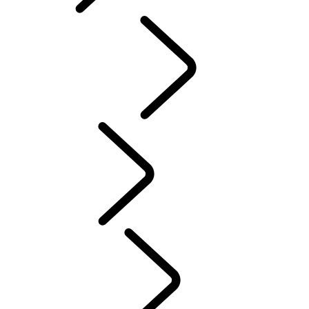
Italian
INTENSITÀ
...
Tusk
Tusk