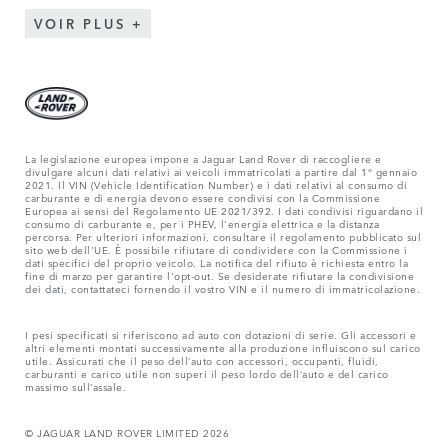
VOIR PLUS
La legislazione europea impone a Jaguar Land Rover di raccogliere e
divulgare alcuni dati relativi ai veicoli immatricolati a partire dal 1° gennaio
2021. Il VIN (Vehicle Identification Number) e i dati relativi al consumo di
carburante e di energia devono essere condivisi con la Commissione
Europea ai sensi del Regolamento UE 2021/392. I dati condivisi riguardano il
consumo di carburante e, per i PHEV, l'energia elettrica e la distanza
percorsa. Per ulteriori informazioni, consultare il regolamento pubblicato sul
sito web dell'UE. È possibile rifiutare di condividere con la Commissione i
dati specifici del proprio veicolo. La notifica del rifiuto è richiesta entro la
fine di marzo per garantire l'opt-out. Se desiderate rifiutare la condivisione
dei dati, contattateci fornendo il vostro VIN e il numero di immatricolazione.
I pesi specificati si riferiscono ad auto con dotazioni di serie. Gli accessori e
altri elementi montati successivamente alla produzione influiscono sul carico
utile. Assicurati che il peso dell‘auto con accessori, occupanti, fluidi,
carburanti e carico utile non superi il peso lordo dell‘auto e del carico
massimo sull‘assale.
© JAGUAR LAND ROVER LIMITED 2026