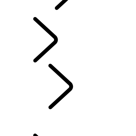
Red Cross
DEFENDER TROPHY
Defender World
Tusk
...
Panoramica
Panoramica
Collaudato e affidabile
Il miglio in più
LA PALADINA DEI RINOCERONTI