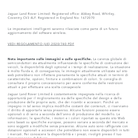
Jaguar Land Rover Limited: Registered office: Abbey Road, Whitley,
Coventry CV3 4LF. Registered in England No: 1672070
Le impostazioni intelligenti saranno rilasciate come parte di un futuro
aggiornamento del software wireless.
VEDI REGOLAMENTO (UE) 2020/740 PDF
Nota importante sulle immagini e sulle specifiche.
La carenza globale di
semiconduttori sta attualmente influenzando le specifiche di costruzione dei
veicoli, la disponibilità degli optional e i tempi di realizzazione. La situazione
è molto fluida e, di conseguenza, le immagini attualmente utilizzate sul sito
web potrebbero non riflettere pienamente le specifiche attuali in termini di
caratteristiche, opzioni, finiture e combinazioni di colori. Si consiglia di
consultare il proprio concessionario per avere conferma delle restrizioni
attuali e per effettuare una scelta consapevole
Jaguar Land Rover Limited è costantemente impegnata nella ricerca di
opportunità per il miglioramento sia delle specifiche del design e della
produzione delle proprie auto, che dei ricambi e accessori. Poiché un
impegno in tal senso implica modifiche costanti dei contenuti, ci riserviamo
il diritto di apportarle senza preavviso. Alcune funzioni possono essere
opzionali o di serie a seconda dell'anno di produzione del modello. Le
informazioni, le specifiche, i motori e i colori riportati su questo sito Web
sono basati su specifiche europee, possono variare a seconda del mercato e
sono soggetti a modifiche senza preavviso. Alcune auto sono raffigurate con
dotazioni opzionali e accessori che potrebbero non essere disponibili in tutti
i mercati. Per conoscere la disponibilità e i prezzi, rivolgiti presso il tuo
Concessionario di fiducia.