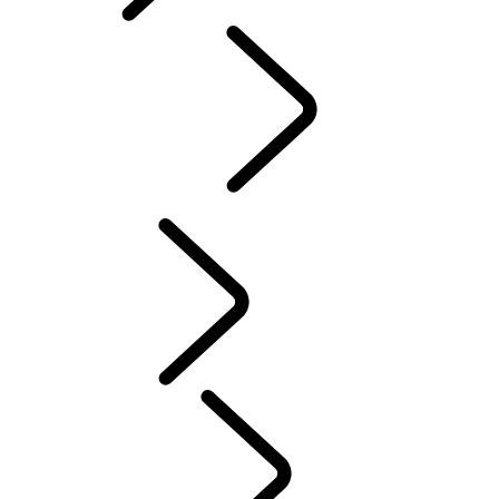
Italian
INTENSITÀ
...
DEFENDER TROPHY
Tusk