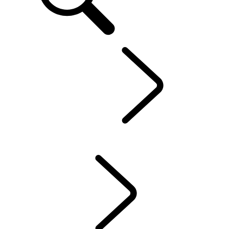
IT
Defender World
...
INTENSITÀ
PANORAMICA
TRADIZIONE
INTENSITÀ