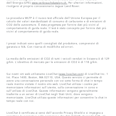
dell'Energia (UFE)
www.verbrauchskatalog.ch.
Per ulteriori informazioni,
rivolgersi al proprio concessionario Jaguar Land Rover.
La procedura WLTP è il nuovo test ufficiale dell'Unione Europea per il
calcolo dei valori standardizzati di consumo di carburante e di emissioni di
CO2 delle autovetture. È stata progettata per fornire dati più vicini al
comportamento di guida reale. Il test è stato concepito per fornire dati più
vicini al comportamento di guida reale.
I prezzi indicati sono quelli consigliati dal produttore, comprensivi di
garanzia e IVA. Con riserva di modifiche ed errori.
La media delle emissioni di CO2 di tutti i veicoli venduti in Svizzera è di 129
g/km. L'obiettivo di mercato per le emissioni di CO2 è di 118 g/km.
Sui nostri siti web utilizziamo LiveChat (
www.livechat.com
) di LiveChat Inc. 1
Int. Place 1400, Boston, MA 02110, USA. Questo servizio ci permette di
avere una conversazione personale con voi sotto forma di chat in tempo
reale mentre visitate il nostro sito web. LiveChat utilizza i cookie per
memorizzare informazioni sull'utente, sulla conversazione in corso e
sull'utilizzo di LiveChat. Queste informazioni vengono generalmente
trasferite a un server di LiveChat negli Stati Uniti, dove vengono
memorizzate. LiveChat utilizza queste informazioni per consentire la chat in
tempo reale con noi.
LiveChat è certificata ai sensi dell'accordo Privacy Shield e si impegna a
rispettare le normative sulla protezione dei dati dell'UE. Secondo l'UE, gli