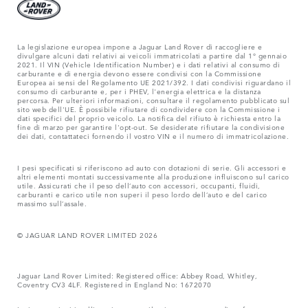
La legislazione europea impone a Jaguar Land Rover di raccogliere e
divulgare alcuni dati relativi ai veicoli immatricolati a partire dal 1° gennaio
2021. Il VIN (Vehicle Identification Number) e i dati relativi al consumo di
carburante e di energia devono essere condivisi con la Commissione
Europea ai sensi del Regolamento UE 2021/392. I dati condivisi riguardano il
consumo di carburante e, per i PHEV, l'energia elettrica e la distanza
percorsa. Per ulteriori informazioni, consultare il regolamento pubblicato sul
sito web dell'UE. È possibile rifiutare di condividere con la Commissione i
dati specifici del proprio veicolo. La notifica del rifiuto è richiesta entro la
fine di marzo per garantire l'opt-out. Se desiderate rifiutare la condivisione
dei dati, contattateci fornendo il vostro VIN e il numero di immatricolazione.
I pesi specificati si riferiscono ad auto con dotazioni di serie. Gli accessori e
altri elementi montati successivamente alla produzione influiscono sul carico
utile. Assicurati che il peso dell‘auto con accessori, occupanti, fluidi,
carburanti e carico utile non superi il peso lordo dell‘auto e del carico
massimo sull‘assale.
© JAGUAR LAND ROVER LIMITED 2026
Jaguar Land Rover Limited: Registered office: Abbey Road, Whitley,
Coventry CV3 4LF. Registered in England No: 1672070