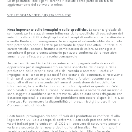
Le impostazioni intelligenti saranno rilasciate come parte di un futuro
aggiornamento del software wireless.
VEDI REGOLAMENTO (UE) 2020/740 PDF
Nota importante sulle immagini e sulle specifiche.
La carenza globale di
semiconduttori sta attualmente influenzando le specifiche di costruzione dei
veicoli, la disponibilità degli optional e i tempi di realizzazione. La situazione
è molto fluida e, di conseguenza, le immagini attualmente utilizzate sul sito
web potrebbero non riflettere pienamente le specifiche attuali in termini di
caratteristiche, opzioni, finiture e combinazioni di colori. Si consiglia di
consultare il proprio concessionario per avere conferma delle restrizioni
attuali e per effettuare una scelta consapevole
Jaguar Land Rover Limited è costantemente impegnata nella ricerca di
opportunità per il miglioramento sia delle specifiche del design e della
produzione delle proprie auto, che dei ricambi e accessori. Poiché un
impegno in tal senso implica modifiche costanti dei contenuti, ci riserviamo
il diritto di apportarle senza preavviso. Alcune funzioni possono essere
opzionali o di serie a seconda dell'anno di produzione del modello. Le
informazioni, le specifiche, i motori e i colori riportati su questo sito Web
sono basati su specifiche europee, possono variare a seconda del mercato e
sono soggetti a modifiche senza preavviso. Alcune auto sono raffigurate con
dotazioni opzionali e accessori che potrebbero non essere disponibili in tutti
i mercati. Per conoscere la disponibilità e i prezzi, rivolgiti presso il tuo
Concessionario di fiducia.
I dati forniti provengono dai test ufficiali del produttore in conformità alla
legislazione UE. Solo a scopo di confronto. I dati reali possono differire. I
valori indicati per le emissioni di CO2 e il consumo di carburante possono
variare a seconda delle ruote e degli optional installati. Per informazioni
tecniche dettagliate si rimanda al link ufficiale dell'Ufficio Federale