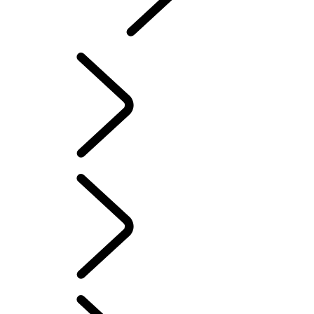
Red Cross
DEFENDER TROPHY
Defender World
DEFENDER TROPHY
...
PANORAMICA
PANORAMICA