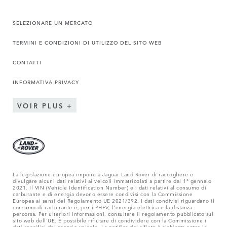
SELEZIONARE UN MERCATO
TERMINI E CONDIZIONI DI UTILIZZO DEL SITO WEB
CONTATTI
INFORMATIVA PRIVACY
VOIR PLUS
La legislazione europea impone a Jaguar Land Rover di raccogliere e
divulgare alcuni dati relativi ai veicoli immatricolati a partire dal 1° gennaio
2021. Il VIN (Vehicle Identification Number) e i dati relativi al consumo di
carburante e di energia devono essere condivisi con la Commissione
Europea ai sensi del Regolamento UE 2021/392. I dati condivisi riguardano il
consumo di carburante e, per i PHEV, l'energia elettrica e la distanza
percorsa. Per ulteriori informazioni, consultare il regolamento pubblicato sul
sito web dell'UE. È possibile rifiutare di condividere con la Commissione i
dati specifici del proprio veicolo. La notifica del rifiuto è richiesta entro la