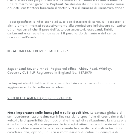
fine di marzo per garantire l'opt-out. Se desiderate rifiutare la condivisione
dei dati, contattateci fornendo il vostro VIN e il numero di immatricolazione.
I pesi specificati si riferiscono ad auto con dotazioni di serie. Gli accessori e
altri elementi montati successivamente alla produzione influiscono sul carico
utile. Assicurati che il peso dell‘auto con accessori, occupanti, fluidi,
carburanti e carico utile non superi il peso lordo dell‘auto e del carico
massimo sull‘assale.
© JAGUAR LAND ROVER LIMITED 2026
Jaguar Land Rover Limited: Registered office: Abbey Road, Whitley,
Coventry CV3 4LF. Registered in England No: 1672070
Le impostazioni intelligenti saranno rilasciate come parte di un futuro
aggiornamento del software wireless.
VEDI REGOLAMENTO (UE) 2020/740 PDF
Nota importante sulle immagini e sulle specifiche.
La carenza globale di
semiconduttori sta attualmente influenzando le specifiche di costruzione dei
veicoli, la disponibilità degli optional e i tempi di realizzazione. La situazione
è molto fluida e, di conseguenza, le immagini attualmente utilizzate sul sito
web potrebbero non riflettere pienamente le specifiche attuali in termini di
caratteristiche, opzioni, finiture e combinazioni di colori. Si consiglia di