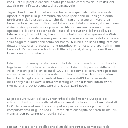
consultare il proprio concessionario per avere conferma delle restrizioni
attuali e per effettuare una scelta consapevole
Jaguar Land Rover Limited è costantemente impegnata nella ricerca di
opportunità per il miglioramento sia delle specifiche del design e della
produzione delle proprie auto, che dei ricambi e accessori. Poiché un
impegno in tal senso implica modifiche costanti dei contenuti, ci riserviamo
il diritto di apportarle senza preavviso. Alcune funzioni possono essere
opzionali o di serie a seconda dell'anno di produzione del modello. Le
informazioni, le specifiche, i motori e i colori riportati su questo sito Web
sono basati su specifiche europee, possono variare a seconda del mercato e
sono soggetti a modifiche senza preavviso. Alcune auto sono raffigurate con
dotazioni opzionali e accessori che potrebbero non essere disponibili in tutti
i mercati. Per conoscere la disponibilità e i prezzi, rivolgiti presso il tuo
Concessionario di fiducia.
I dati forniti provengono dai test ufficiali del produttore in conformità alla
legislazione UE. Solo a scopo di confronto. I dati reali possono differire. I
valori indicati per le emissioni di CO2 e il consumo di carburante possono
variare a seconda delle ruote e degli optional installati. Per informazioni
tecniche dettagliate si rimanda al link ufficiale dell'Ufficio Federale
dell'Energia (UFE)
www.verbrauchskatalog.ch.
Per ulteriori informazioni,
rivolgersi al proprio concessionario Jaguar Land Rover.
La procedura WLTP è il nuovo test ufficiale dell'Unione Europea per il
calcolo dei valori standardizzati di consumo di carburante e di emissioni di
CO2 delle autovetture. È stata progettata per fornire dati più vicini al
comportamento di guida reale. Il test è stato concepito per fornire dati più
vicini al comportamento di guida reale.
I prezzi indicati sono quelli consigliati dal produttore, comprensivi di