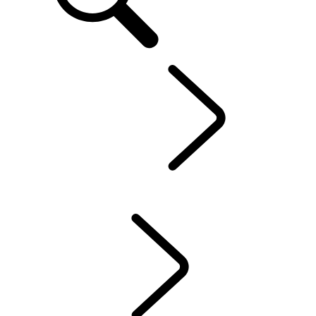
IT
Defender World
...
TRADIZIONE
PANORAMICA
TRADIZIONE
INTENSITÀ