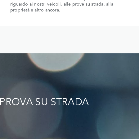
riguardo ai nostri veicoli, alle prove su strada, alla
proprietà e altro ancora.
PROVA SU STRADA