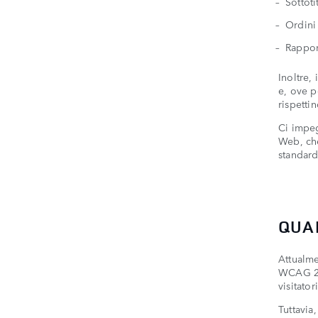
Sottoti
Ordini 
Rapport
Inoltre,
e, ove p
rispettin
Ci impeg
Web, che
standard
QUAL
Attualme
WCAG 2.2
visitato
Tuttavia