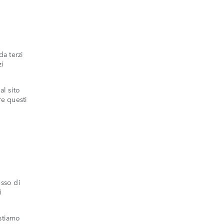
da terzi
zi
l sito
re questi
esso di
i
 stiamo