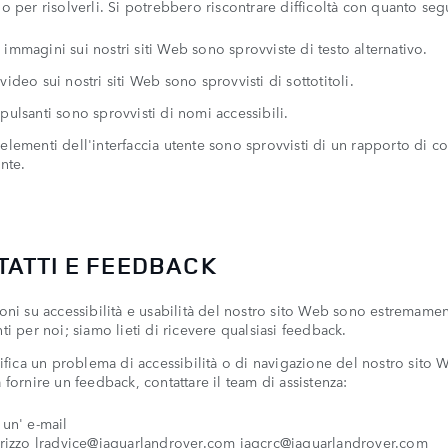
o per risolverli. Si potrebbero riscontrare difficoltà con quanto seg
immagini sui nostri siti Web sono sprovviste di testo alternativo.
video sui nostri siti Web sono sprovvisti di sottotitoli.
pulsanti sono sprovvisti di nomi accessibili.
elementi dell'interfaccia utente sono sprovvisti di un rapporto di co
ente.
TATTI E FEEDBACK
oni su accessibilità e usabilità del nostro sito Web sono estremame
ti per noi; siamo lieti di ricevere qualsiasi feedback.
rifica un problema di accessibilità o di navigazione del nostro sito 
 fornire un feedback, contattare il team di assistenza:
 un' e-mail
irizzo
lradvice@jaguarlandrover.com
jagcrc@jaguarlandrover.com