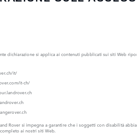
nte dichiarazione si applica ai contenuti pubblicati sui siti Web ripor
er.ch/it/
over.com/it-ch/
our.landrover.ch
landrover.ch
rangerover.ch
and Rover si impegna a garantire che i soggetti con disabilità abbi
completo ai nostri siti Web.