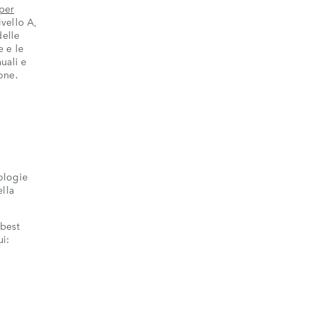
 per
vello A,
delle
e e le
uali e
one.
ologie
ella
 best
ui: