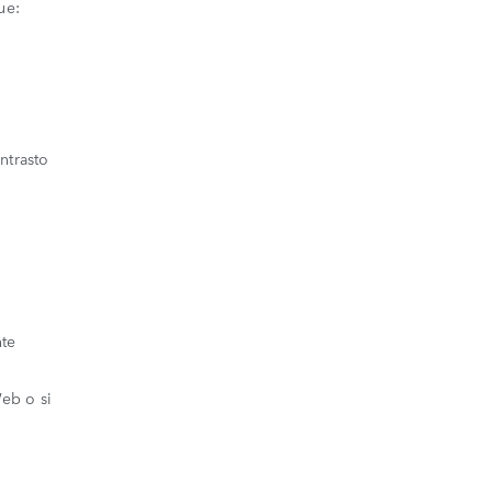
ue:
ntrasto
nte
Web o si