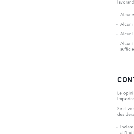
lavorand
Alcune 
Alcuni 
Alcuni 
Alcuni 
suffici
CON
Le opini
importan
Se si ve
desidera
Inviare
all'ind