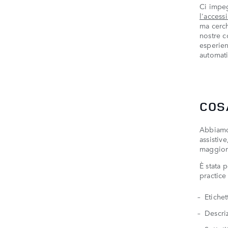
Ci impeg
l'access
ma cerch
nostre c
esperien
automati
COS
Abbiamo 
assistiv
maggior 
È stata 
practice
Etichet
Descri