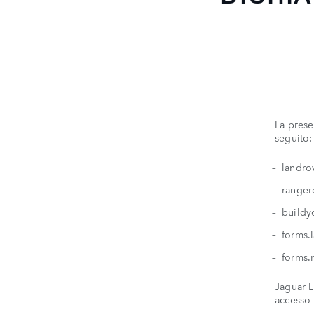
La prese
seguito:
landrov
ranger
buildy
forms.
forms.
Jaguar L
accesso 