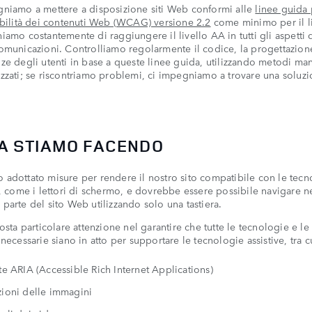
niamo a mettere a disposizione siti Web conformi alle
linee guida
ibilità dei contenuti Web (WCAG) versione 2.2
come minimo per il li
iamo costantemente di raggiungere il livello AA in tutti gli aspetti 
omunicazioni. Controlliamo regolarmente il codice, la progettazion
ze degli utenti in base a queste linee guida, utilizzando metodi man
zzati; se riscontriamo problemi, ci impegniamo a trovare una soluzi
A STIAMO FACENDO
adottato misure per rendere il nostro sito compatibile con le tecn
e, come i lettori di schermo, e dovrebbe essere possibile navigare n
parte del sito Web utilizzando solo una tastiera.
posta particolare attenzione nel garantire che tutte le tecnologie e le
 necessarie siano in atto per supportare le tecnologie assistive, tra c
te ARIA (Accessible Rich Internet Applications)
zioni delle immagini