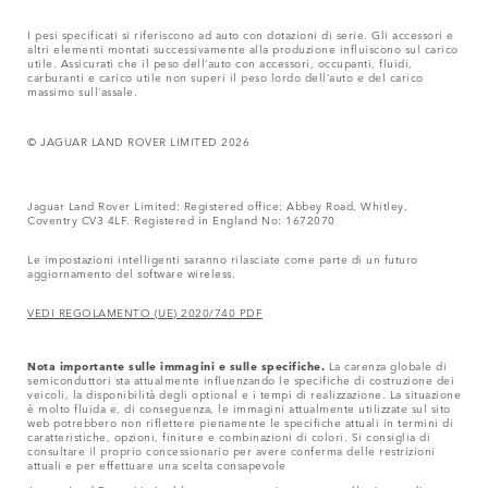
I pesi specificati si riferiscono ad auto con dotazioni di serie. Gli accessori e
altri elementi montati successivamente alla produzione influiscono sul carico
utile. Assicurati che il peso dell‘auto con accessori, occupanti, fluidi,
carburanti e carico utile non superi il peso lordo dell‘auto e del carico
massimo sull‘assale.
© JAGUAR LAND ROVER LIMITED 2026
Jaguar Land Rover Limited: Registered office: Abbey Road, Whitley,
Coventry CV3 4LF. Registered in England No: 1672070
Le impostazioni intelligenti saranno rilasciate come parte di un futuro
aggiornamento del software wireless.
VEDI REGOLAMENTO (UE) 2020/740 PDF
Nota importante sulle immagini e sulle specifiche.
La carenza globale di
semiconduttori sta attualmente influenzando le specifiche di costruzione dei
veicoli, la disponibilità degli optional e i tempi di realizzazione. La situazione
è molto fluida e, di conseguenza, le immagini attualmente utilizzate sul sito
web potrebbero non riflettere pienamente le specifiche attuali in termini di
caratteristiche, opzioni, finiture e combinazioni di colori. Si consiglia di
consultare il proprio concessionario per avere conferma delle restrizioni
attuali e per effettuare una scelta consapevole