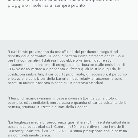
pioggia o il sole, sarai sempre pronto.​
†
I dati forniti provengono da test ufficiali del produttore eseguiti nel
rispetto delle normative UE con la batteria completamente carica. Solo
per fini comparativi. I dati reali potrebbero variare. I dati relativi
all’autonomia, al consumo di energia e di carburante e alle emissioni di
CO
possono variare a dipendenza di fattori quali lo stile di guida, le
2
condizioni ambientali, il carico, il tipo di ruote, gli accessori, il percorso
effettivo e le condizioni della batteria. I dati relativi all’autonomia sono
basati su un’auto prodotta in serie su un percorso standard.
‡
I tempi di ricarica variano in base a diversi fattori tra cui, a titolo di
esempio: età, condizioni, temperatura e quantità di carica esistente della
batteria, struttura utilizzata e durata della ricarica.
1
La lunghezza media di percorrenza giornaliera (51 km) è stata calcolata in
base ai dati estrapolati da InControl in 30 mercati diversi, per i modelli
Discovery Sport, tra il 2019 e il 2022. La stima presuppone che la batteria
sia completamente carica.