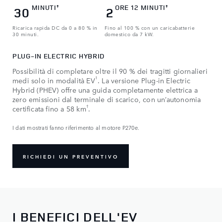
MINUTI
ORE 12 MINUTI
‡
‡
30
2
Ricarica rapida DC da 0 a 80 % in
Fino al 100 % con un caricabatterie
30 minuti.
domestico da 7 kW.
PLUG-IN ELECTRIC HYBRID
Possibilità di completare oltre il 90 % dei tragitti giornalieri
1
medi solo in modalità EV
. La versione Plug-in Electric
Hybrid (PHEV) offre una guida completamente elettrica a
zero emissioni dal terminale di scarico, con un’autonomia
†
certificata fino a 58 km
.
I dati mostrati fanno riferimento al motore P270e.
RICHIEDI UN PREVENTIVO
​I BENEFICI DELL'EV​