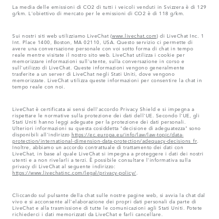
La media delle emissioni di CO2 di tutti i veicoli venduti in Svizzera è di 129
g/km. L'obiettivo di mercato per le emissioni di CO2 è di 118 g/km.
Sui nostri siti web utilizziamo LiveChat (
www.livechat.com
) di LiveChat Inc. 1
Int. Place 1400, Boston, MA 02110, USA. Questo servizio ci permette di
avere una conversazione personale con voi sotto forma di chat in tempo
reale mentre visitate il nostro sito web. LiveChat utilizza i cookie per
memorizzare informazioni sull'utente, sulla conversazione in corso e
sull'utilizzo di LiveChat. Queste informazioni vengono generalmente
trasferite a un server di LiveChat negli Stati Uniti, dove vengono
memorizzate. LiveChat utilizza queste informazioni per consentire la chat in
tempo reale con noi.
LiveChat è certificata ai sensi dell'accordo Privacy Shield e si impegna a
rispettare le normative sulla protezione dei dati dell'UE. Secondo l'UE, gli
Stati Uniti hanno leggi adeguate per la protezione dei dati personali.
Ulteriori informazioni su questa cosiddetta "decisione di adeguatezza" sono
disponibili all'indirizzo
https://ec.europa.eu/info/law/law-topic/data-
protection/international-dimension-data-protection/adequacy-decisions_fr
.
Inoltre, abbiamo un accordo contrattuale di trattamento dei dati con
LiveChat, in base al quale LiveChat si impegna a proteggere i dati dei nostri
utenti e a non rivelarli a terzi. È possibile consultare l'informativa sulla
privacy di LiveChat al seguente indirizzo:
https://www.livechatinc.com/legal/privacy-policy/
.
Cliccando sul pulsante della chat sulle nostre pagine web, si avvia la chat dal
vivo e si acconsente all'elaborazione dei propri dati personali da parte di
LiveChat e alla trasmissione di tutte le comunicazioni agli Stati Uniti. Potete
richiederci i dati memorizzati da LiveChat e farli cancellare.