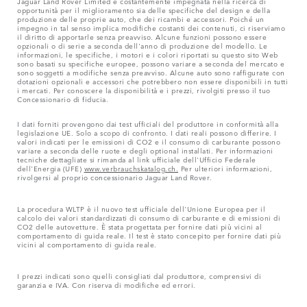
Jaguar Land Rover Limited è costantemente impegnata nella ricerca di
opportunità per il miglioramento sia delle specifiche del design e della
produzione delle proprie auto, che dei ricambi e accessori. Poiché un
impegno in tal senso implica modifiche costanti dei contenuti, ci riserviamo
il diritto di apportarle senza preavviso. Alcune funzioni possono essere
opzionali o di serie a seconda dell'anno di produzione del modello. Le
informazioni, le specifiche, i motori e i colori riportati su questo sito Web
sono basati su specifiche europee, possono variare a seconda del mercato e
sono soggetti a modifiche senza preavviso. Alcune auto sono raffigurate con
dotazioni opzionali e accessori che potrebbero non essere disponibili in tutti
i mercati. Per conoscere la disponibilità e i prezzi, rivolgiti presso il tuo
Concessionario di fiducia.
I dati forniti provengono dai test ufficiali del produttore in conformità alla
legislazione UE. Solo a scopo di confronto. I dati reali possono differire. I
valori indicati per le emissioni di CO2 e il consumo di carburante possono
variare a seconda delle ruote e degli optional installati. Per informazioni
tecniche dettagliate si rimanda al link ufficiale dell'Ufficio Federale
dell'Energia (UFE)
www.verbrauchskatalog.ch.
Per ulteriori informazioni,
rivolgersi al proprio concessionario Jaguar Land Rover.
La procedura WLTP è il nuovo test ufficiale dell'Unione Europea per il
calcolo dei valori standardizzati di consumo di carburante e di emissioni di
CO2 delle autovetture. È stata progettata per fornire dati più vicini al
comportamento di guida reale. Il test è stato concepito per fornire dati più
vicini al comportamento di guida reale.
I prezzi indicati sono quelli consigliati dal produttore, comprensivi di
garanzia e IVA. Con riserva di modifiche ed errori.