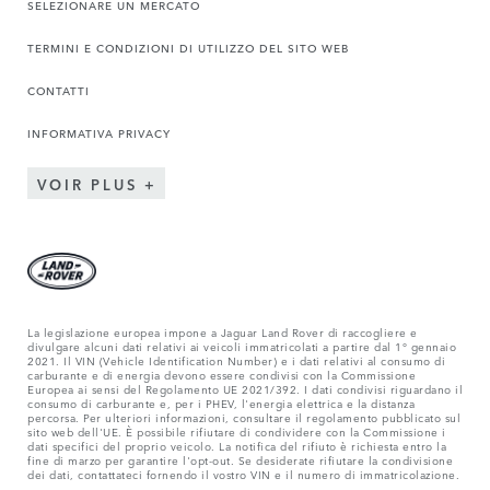
SELEZIONARE UN MERCATO
TERMINI E CONDIZIONI DI UTILIZZO DEL SITO WEB
CONTATTI
INFORMATIVA PRIVACY
VOIR PLUS
La legislazione europea impone a Jaguar Land Rover di raccogliere e
divulgare alcuni dati relativi ai veicoli immatricolati a partire dal 1° gennaio
2021. Il VIN (Vehicle Identification Number) e i dati relativi al consumo di
carburante e di energia devono essere condivisi con la Commissione
Europea ai sensi del Regolamento UE 2021/392. I dati condivisi riguardano il
consumo di carburante e, per i PHEV, l'energia elettrica e la distanza
percorsa. Per ulteriori informazioni, consultare il regolamento pubblicato sul
sito web dell'UE. È possibile rifiutare di condividere con la Commissione i
dati specifici del proprio veicolo. La notifica del rifiuto è richiesta entro la
fine di marzo per garantire l'opt-out. Se desiderate rifiutare la condivisione
dei dati, contattateci fornendo il vostro VIN e il numero di immatricolazione.