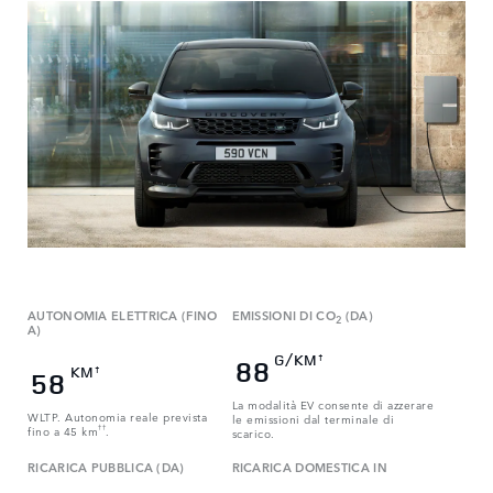
AUTONOMIA ELETTRICA (FINO
EMISSIONI DI CO
(DA)
2
A)
G/KM
†
88
KM
†
58
La modalità EV consente di azzerare
WLTP. Autonomia reale prevista
le emissioni dal terminale di
fino a 45 km
††
.
scarico.
RICARICA PUBBLICA (DA)
RICARICA DOMESTICA IN