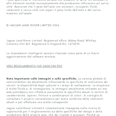
altri elementi montati successivamente alla produzione influiscono sul carico
utile. Assicurati che il peso dell‘auto con accessori, occupanti, fluidi,
carburanti e carico utile non superi il peso lordo dell‘auto e del carico
massimo sull‘assale.
© JAGUAR LAND ROVER LIMITED 2026
Jaguar Land Rover Limited: Registered office: Abbey Road, Whitley,
Coventry CV3 4LF. Registered in England No: 1672070
Le impostazioni intelligenti saranno rilasciate come parte di un futuro
aggiornamento del software wireless.
VEDI REGOLAMENTO (UE) 2020/740 PDF
Nota importante sulle immagini e sulle specifiche.
La carenza globale di
semiconduttori sta attualmente influenzando le specifiche di costruzione dei
veicoli, la disponibilità degli optional e i tempi di realizzazione. La situazione
è molto fluida e, di conseguenza, le immagini attualmente utilizzate sul sito
web potrebbero non riflettere pienamente le specifiche attuali in termini di
caratteristiche, opzioni, finiture e combinazioni di colori. Si consiglia di
consultare il proprio concessionario per avere conferma delle restrizioni
attuali e per effettuare una scelta consapevole
Jaguar Land Rover Limited è costantemente impegnata nella ricerca di
opportunità per il miglioramento sia delle specifiche del design e della
produzione delle proprie auto, che dei ricambi e accessori. Poiché un