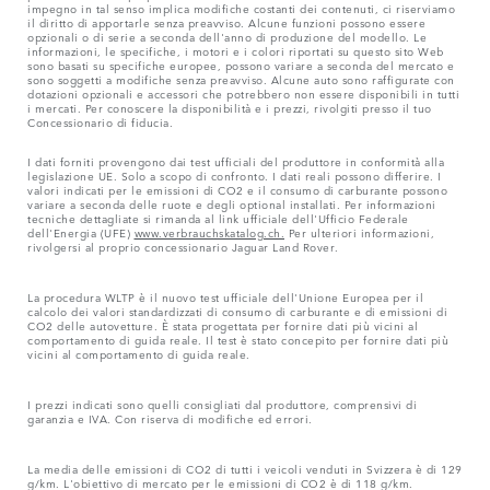
impegno in tal senso implica modifiche costanti dei contenuti, ci riserviamo
il diritto di apportarle senza preavviso. Alcune funzioni possono essere
opzionali o di serie a seconda dell'anno di produzione del modello. Le
informazioni, le specifiche, i motori e i colori riportati su questo sito Web
sono basati su specifiche europee, possono variare a seconda del mercato e
sono soggetti a modifiche senza preavviso. Alcune auto sono raffigurate con
dotazioni opzionali e accessori che potrebbero non essere disponibili in tutti
i mercati. Per conoscere la disponibilità e i prezzi, rivolgiti presso il tuo
Concessionario di fiducia.
I dati forniti provengono dai test ufficiali del produttore in conformità alla
legislazione UE. Solo a scopo di confronto. I dati reali possono differire. I
valori indicati per le emissioni di CO2 e il consumo di carburante possono
variare a seconda delle ruote e degli optional installati. Per informazioni
tecniche dettagliate si rimanda al link ufficiale dell'Ufficio Federale
dell'Energia (UFE)
www.verbrauchskatalog.ch.
Per ulteriori informazioni,
rivolgersi al proprio concessionario Jaguar Land Rover.
La procedura WLTP è il nuovo test ufficiale dell'Unione Europea per il
calcolo dei valori standardizzati di consumo di carburante e di emissioni di
CO2 delle autovetture. È stata progettata per fornire dati più vicini al
comportamento di guida reale. Il test è stato concepito per fornire dati più
vicini al comportamento di guida reale.
I prezzi indicati sono quelli consigliati dal produttore, comprensivi di
garanzia e IVA. Con riserva di modifiche ed errori.
La media delle emissioni di CO2 di tutti i veicoli venduti in Svizzera è di 129
g/km. L'obiettivo di mercato per le emissioni di CO2 è di 118 g/km.