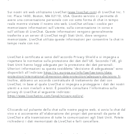
Sui nostri siti web utilizziamo LiveChat (
www.livechat.com
) di LiveChat Inc. 1
Int. Place 1400, Boston, MA 02110, USA. Questo servizio ci permette di
avere una conversazione personale con voi sotto forma di chat in tempo
reale mentre visitate il nostro sito web. LiveChat utilizza i cookie per
memorizzare informazioni sull'utente, sulla conversazione in corso e
sull'utilizzo di LiveChat. Queste informazioni vengono generalmente
trasferite a un server di LiveChat negli Stati Uniti, dove vengono
memorizzate. LiveChat utilizza queste informazioni per consentire la chat in
tempo reale con noi.
LiveChat è certificata ai sensi dell'accordo Privacy Shield e si impegna a
rispettare le normative sulla protezione dei dati dell'UE. Secondo l'UE, gli
Stati Uniti hanno leggi adeguate per la protezione dei dati personali.
Ulteriori informazioni su questa cosiddetta "decisione di adeguatezza" sono
disponibili all'indirizzo
https://ec.europa.eu/info/law/law-topic/data-
protection/international-dimension-data-protection/adequacy-decisions_fr
.
Inoltre, abbiamo un accordo contrattuale di trattamento dei dati con
LiveChat, in base al quale LiveChat si impegna a proteggere i dati dei nostri
utenti e a non rivelarli a terzi. È possibile consultare l'informativa sulla
privacy di LiveChat al seguente indirizzo:
https://www.livechatinc.com/legal/privacy-policy/
.
Cliccando sul pulsante della chat sulle nostre pagine web, si avvia la chat dal
vivo e si acconsente all'elaborazione dei propri dati personali da parte di
LiveChat e alla trasmissione di tutte le comunicazioni agli Stati Uniti. Potete
richiederci i dati memorizzati da LiveChat e farli cancellare.