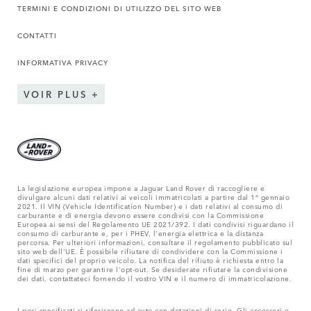
TERMINI E CONDIZIONI DI UTILIZZO DEL SITO WEB
CONTATTI
INFORMATIVA PRIVACY
VOIR PLUS
La legislazione europea impone a Jaguar Land Rover di raccogliere e
divulgare alcuni dati relativi ai veicoli immatricolati a partire dal 1° gennaio
2021. Il VIN (Vehicle Identification Number) e i dati relativi al consumo di
carburante e di energia devono essere condivisi con la Commissione
Europea ai sensi del Regolamento UE 2021/392. I dati condivisi riguardano il
consumo di carburante e, per i PHEV, l'energia elettrica e la distanza
percorsa. Per ulteriori informazioni, consultare il regolamento pubblicato sul
sito web dell'UE. È possibile rifiutare di condividere con la Commissione i
dati specifici del proprio veicolo. La notifica del rifiuto è richiesta entro la
fine di marzo per garantire l'opt-out. Se desiderate rifiutare la condivisione
dei dati, contattateci fornendo il vostro VIN e il numero di immatricolazione.
I pesi specificati si riferiscono ad auto con dotazioni di serie. Gli accessori e