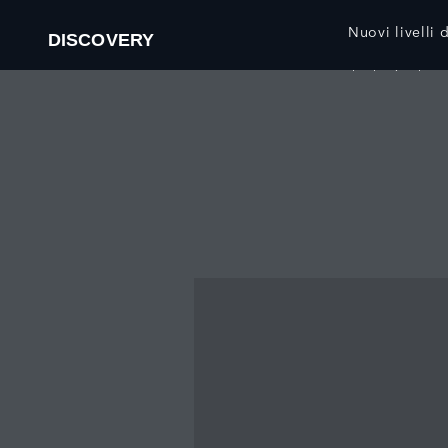
Nuovi livelli d
DISCOVERY
Il video è solo a 