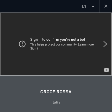
1/3
Close
galler
CROCE ROSSA
Italia