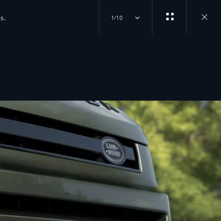
s.
1/10
Close
gallery